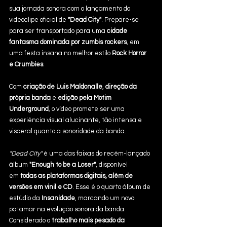
sua jornada sonora com o lançamento do 
videoclipe oficial de 
"Dead City"
. Prepare-se 
para ser transportado para uma 
cidade 
fantasma dominada por zumbis rockers
, em 
uma festa insana no melhor estilo 
Rock Horror 
e Crumbies
.
Com 
criação de Luis Maldonalle
, 
direção da 
própria banda
 e 
edição pela Motim 
Underground
, o vídeo promete ser uma 
experiência visual alucinante, tão intensa e 
visceral quanto a sonoridade da banda.
"Dead City"
 é uma das faixas do recém-lançado 
álbum 
"Enough to be a Loser"
, disponível 
em 
todas as plataformas digitais, além de 
versões em vinil e CD
. Esse é o quarto álbum de 
estúdio da 
Insanidade
, marcando um novo 
patamar na evolução sonora da banda. 
Considerado o 
trabalho mais pesado da 