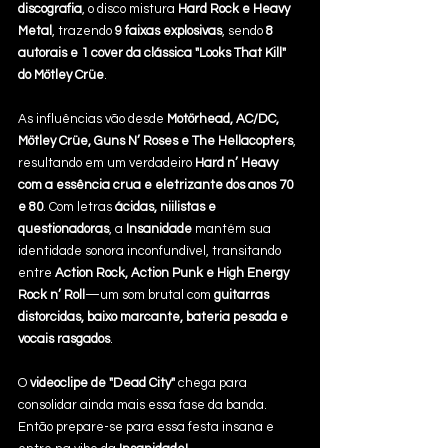
discografia
, o disco mistura 
Hard Rock e Heavy 
Metal
, trazendo 
9 faixas explosivas
, sendo 
8 
autorais e 1 cover da clássica "Looks That Kill" 
do Mötley Crüe
.
As influências vão desde 
Motörhead, AC/DC, 
Mötley Crüe, Guns N’ Roses e The Hellacopters
, 
resultando em um verdadeiro 
Hard n’ Heavy 
com a essência crua e eletrizante dos anos 70 
e 80
. Com letras 
ácidas, niilistas e 
questionadoras
, a 
Insanidade
 mantém sua 
identidade sonora inconfundível, transitando 
entre 
Action Rock, Action Punk e High Energy 
Rock n’ Roll
—um som brutal com 
guitarras 
distorcidas, baixo marcante, bateria pesada e 
vocais rasgados
.
O 
videoclipe de "Dead City"
 chega para 
consolidar ainda mais essa fase da banda. 
Então prepare-se para essa festa insana e 