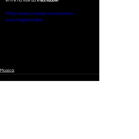
entre na vibe da 
Insanidade!
https://www.youtube.com/watch?
v=NmMgDoHHsBo
Música
Ver tudo
Posts recentes