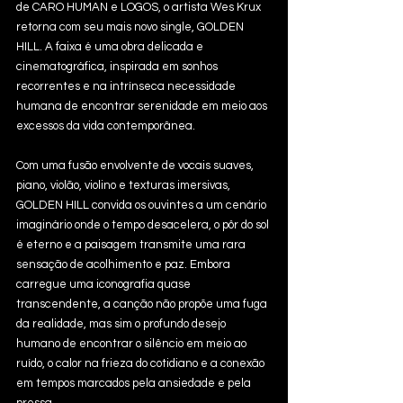
de CARO HUMAN e LOGOS, o artista Wes Krux 
retorna com seu mais novo single, GOLDEN 
HILL. A faixa é uma obra delicada e 
cinematográfica, inspirada em sonhos 
recorrentes e na intrínseca necessidade 
humana de encontrar serenidade em meio aos 
excessos da vida contemporânea.
Com uma fusão envolvente de vocais suaves, 
piano, violão, violino e texturas imersivas, 
GOLDEN HILL convida os ouvintes a um cenário 
imaginário onde o tempo desacelera, o pôr do sol 
é eterno e a paisagem transmite uma rara 
sensação de acolhimento e paz. Embora 
carregue uma iconografia quase 
transcendente, a canção não propõe uma fuga 
da realidade, mas sim o profundo desejo 
humano de encontrar o silêncio em meio ao 
ruído, o calor na frieza do cotidiano e a conexão 
em tempos marcados pela ansiedade e pela 