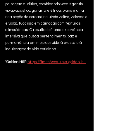
paisagem auditiva, combinando vocais gentis, 
violão acústico, guitarra elétrica, piano e uma 
rica seção de cordas (incluindo violino, violoncelo 
e viola), tudo isso em camadas com texturas 
atmosféricas. O resultado é uma experiência 
imersiva que busca pertencimento, paz e 
permanência em meio ao ruído, à pressa e à 
inquietação da vida cotidiana.
"Golden Hill": 
https://ffm.to/wes-krux-golden-hill