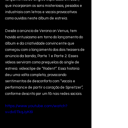
que incorporam os sons misteriosos, pesados ​​e 
industriais com letras e vocais provocativos 
como ouvidos neste álbum de estreia.
Desde o anúncio de Verona on Venus, tem 
havido entusiasmo em torno do lançamento do 
álbum e da criatividade convincente que 
começou com o lançamento dos dois teasers de 
anúncio da banda, Parte 1 e Parte 2. Esses 
vídeos serviram como prequelas do single de 
estreia. videoclipe de “Rodent”. Essa história 
deu uma volta completa, provocando 
sentimentos de desconforto com “vocais e 
performance de partir o coração de Spreitzer”, 
conforme descrito por um fã nas redes sociais.
https://www.youtube.com/watch?
v=dv0TkqJyK6I