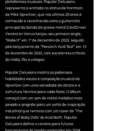
plataformas musicais. Popular Delusions 
representa a entrada no status de frontman 
de Mike Spreitzer, que nos últimos 20 anos é 
conhecido e reconhecido como o guitarrista 
principal da banda de groove metal DevilDriver. 
Verona on Venus lançou seu primeiro single, 
“Rodent” em 1º de dezembro de 2023, seguido 
pelo lançamento de “Monarch Acid Test” em 15 
de dezembro de 2023, com excelentes críticas 
da mídia, fãs e colegas.
Popular Delusions mostra as poderosas 
habilidades vocais e composição musical de 
Spreitzer com uma variedade de alcance e 
estrutura técnica para cada faixa. O álbum 
começa com um som de metal melódico mais 
pesado e progride para um estilo de inspiração 
industrial que termina com um cover de ‘The 
Bones of Baby Dolls’ do Acid Bath. Popular 
Delusions define o cenário para futuros 
lançamentos de singles esperados em 2024, 