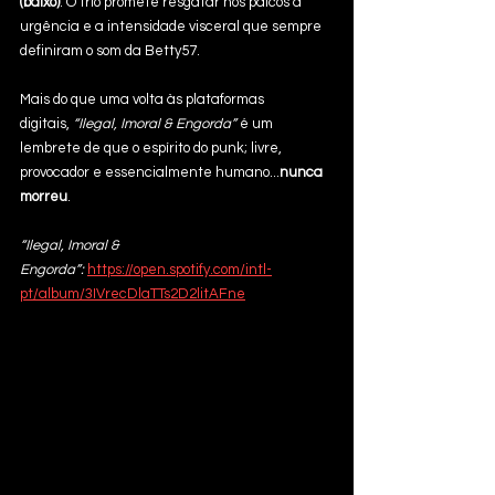
(baixo)
. O trio promete resgatar nos palcos a 
urgência e a intensidade visceral que sempre 
definiram o som da Betty57.
Mais do que uma volta às plataformas 
digitais, 
“Ilegal, Imoral & Engorda”
 é um 
lembrete de que o espírito do punk; livre, 
provocador e essencialmente humano...
nunca 
morreu
.
“Ilegal, Imoral & 
Engorda”: 
https://open.spotify.com/intl-
pt/album/3IVrecDlaTTs2D2litAFne