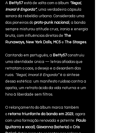
A 
Betty57 
está de volta com o álbum 
“Ilegal, 
Imoral & Engorda”
, uma verdadeira cápsula 
sonora da rebeldia urbana. Considerada uma 
das pioneiras do 
proto-punk nacional
, a banda 
sempre misturou atitude crua, ironia e energia 
bruta, com influências diretas de 
The 
Runaways, New York Dolls, MC5
 e 
The Stooges
.
Cantando em português, a 
Betty57
 construiu 
uma identidade única — letras afiadas que 
retratam o caos, o desejo e a desordem das 
ruas. 
“Ilegal, Imoral & Engorda”
 é a síntese 
dessa estética: um manifesto ruidoso contra a 
apatia, um retrato ácido da vida noturna e um 
hino à liberdade sem filtros.
O relançamento do álbum marca também 
o 
retorno triunfante da banda em 2023
, agora 
com uma formação renovada e potente: 
Paulo 
(guitarra e vocal)
, 
Giovanna (bateria)
 e 
Cris 