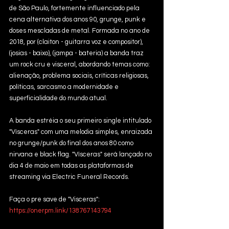
de São Paulo, fortemente influenciado pela 
cena alternativa dos anos 90, grunge, punk e 
doses mescladas de metal. Formada no ano de 
2018, por (claiton - guitarra voz e compositor), 
(josias - baixo), (jampa - bateria) a banda traz 
um rock cru e visceral, abordando temas como: 
alienação, problema sociais, críticas religiosas, 
políticas, sarcasmo a modernidade e 
superficialidade do mundo atual.
A banda estréia o seu primeiro single intitulado 
"Vísceras" com uma melodia simples, enraizada 
no grunge/punk do final dos anos 80 como 
nirvana e black flag. "Vísceras" será lançado no 
dia 4 de maio em todas as plataformas de 
streaming via Electric Funeral Records. ️
Faça o pre save de "Visceras": 
https://onerpm.link/138767143794