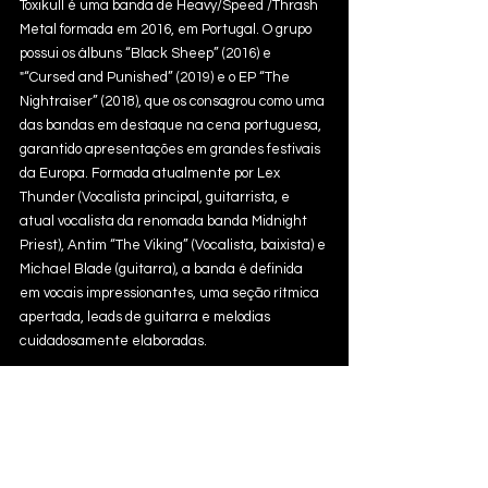
Toxikull é uma banda de Heavy/Speed /Thrash 
Metal formada em 2016, em Portugal. O grupo 
possui os álbuns “Black Sheep” (2016) e 
"“Cursed and Punished” (2019) e o EP “The 
Nightraiser” (2018), que os consagrou como uma 
das bandas em destaque na cena portuguesa, 
garantido apresentações em grandes festivais 
da Europa. Formada atualmente por Lex 
Thunder (Vocalista principal, guitarrista, e 
atual vocalista da renomada banda Midnight 
Priest), Antim “The Viking” (Vocalista, baixista) e 
Michael Blade (guitarra), a banda é definida 
em vocais impressionantes, uma seção rítmica 
apertada, leads de guitarra e melodias 
cuidadosamente elaboradas.