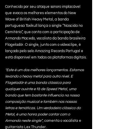
Conhecido por seu ataque sonoro implacável 
que evoca os melhores elementos do New 
Wave of British Heavy Metal, a banda 
portuguesa Toxikull lança o single “Nascida no 
Cemitério”, que conta com a participação de 
Armando Macedo, vocalista da banda brasileira 
Flageladör. O single, junto com o videoclipe, é 
lançado pelo selo Amazing Records Portugal e 
está disponível em todas as plataformas digitais.
"Este é um dos melhores lançamentos. Estamos 
levando o heavy metal para outro nível. E 
Flageladör é uma banda clássica para 
qualquer ouvinte e fã de Speed Metal, uma 
banda que tem bastante influencia na nossa 
composição musical e também nas nossas 
letras e temáticas. Um verdadeiro clássico do 
Metal, é uma honra poder contar com o 
Armando neste single”
, comenta o vocalista e 
guitarrista Lex Thunder.