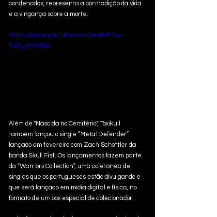
condenados, representa a contradição da vida 
e a vingança sobre a morte.
https://www.youtube.com/watch?v=-
C2e_ehe3zg
Além de "Nascida no Cemitério", Toxikull 
também lançou o single “Metal Defender” 
lançado em fevereiro com Zach Schottler da 
banda Skull Fist. Os lançamentos fazem parte 
da “Warriors Collection”, uma coletânea de 
singles que os portugueses estão divulgando e 
que será lançado em mídia digital e física, no 
formato de um box especial de colecionador. 