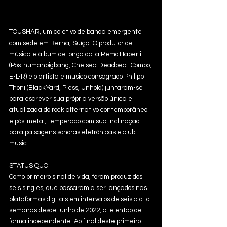
TOUSHAR, um coletivo de banda emergente 
com sede em Berna, Suíça. O produtor de 
música e álbum de longa data Remo Häberli 
(Posthumanbigbang, Chelsea Deadbeat Combo, 
E-L-R) e o artista e músico consagrado Philipp 
Thöni (BlackYard, Pless, Unhold) juntaram-se 
para escrever sua própria versão única e 
atualizada do rock alternativo contemporâneo 
e pós-metal, temperado com sua inclinação 
para paisagens sonoras eletrônicas e club 
music.
STATUS QUO
Como primeiro sinal de vida, foram produzidos 
seis singles, que passaram a ser lançados nas 
plataformas digitais em intervalos de seis a oito 
semanas desde junho de 2022, até então de 
forma independente. Ao final deste primeiro 