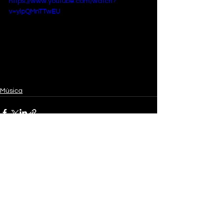
https://www.youtube.com/watch?
v=ylpQMnTTwEU
Música
Ver tudo
Posts recentes