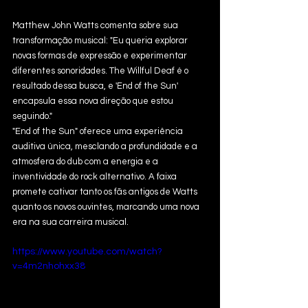
Matthew John Watts comenta sobre sua 
transformação musical: "Eu queria explorar 
novas formas de expressão e experimentar 
diferentes sonoridades. The Willful Deaf é o 
resultado dessa busca, e 'End of the Sun' 
encapsula essa nova direção que estou 
seguindo."
"End of the Sun" oferece uma experiência 
auditiva única, mesclando a profundidade e a 
atmosfera do dub com a energia e a 
inventividade do rock alternativo. A faixa 
promete cativar tanto os fãs antigos de Watts 
quanto os novos ouvintes, marcando uma nova 
era na sua carreira musical.
https://www.youtube.com/watch?
v=4m2nhohxx38