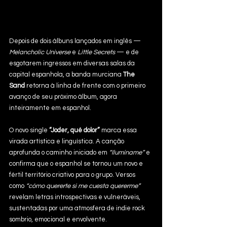
Depois de dois álbuns lançados em inglês — 
Melancholic Universe
 e 
Little Secrets
 — e de 
esgotarem ingressos em diversas salas da 
capital espanhola, a banda murciana 
The 
Sand
 retorna à linha de frente com o primeiro 
avanço de seu próximo álbum, agora 
inteiramente em espanhol.
O novo single 
“Joder, qué dolor”
 marca essa 
virada artística e linguística. A canção 
aprofunda o caminho iniciado em 
“Ilumíname”
 e 
confirma que o espanhol se tornou um novo e 
fértil território criativo para o grupo. Versos 
como 
“cómo quererte si me cuesta quererme”
revelam letras introspectivas e vulneráveis, 
sustentadas por uma atmosfera de indie rock 
sombrio, emocional e envolvente.