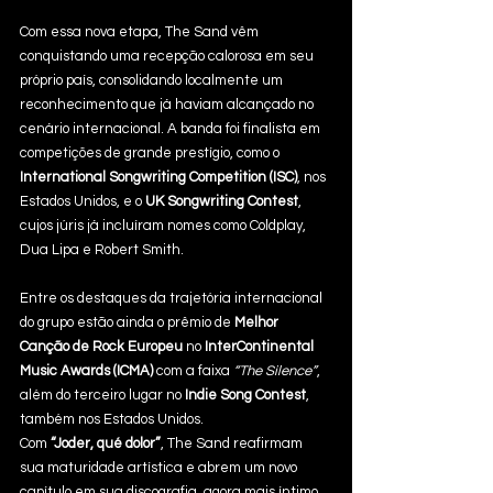
Com essa nova etapa, The Sand vêm 
conquistando uma recepção calorosa em seu 
próprio país, consolidando localmente um 
reconhecimento que já haviam alcançado no 
cenário internacional. A banda foi finalista em 
competições de grande prestígio, como o 
International Songwriting Competition (ISC)
, nos 
Estados Unidos, e o 
UK Songwriting Contest
, 
cujos júris já incluíram nomes como Coldplay, 
Dua Lipa e Robert Smith.
Entre os destaques da trajetória internacional 
do grupo estão ainda o prêmio de 
Melhor 
Canção de Rock Europeu
 no 
InterContinental 
Music Awards (ICMA)
 com a faixa 
“The Silence”
, 
além do terceiro lugar no 
Indie Song Contest
, 
também nos Estados Unidos.
Com 
“Joder, qué dolor”
, The Sand reafirmam 
sua maturidade artística e abrem um novo 
capítulo em sua discografia, agora mais íntimo, 