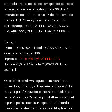
anuncia a volta aos palcos em grande estilo ao 
integrar o line up do Festival Hope 365 BR. O 
evento irá acontecer no dia 16 de abril em São 
Bernardo do Campo/SP e contará com as 
apresentações de: HATEEN, RAVEL, SOCIAL 
BREAKDOWN, MEDELLI e THIAGO DJ (89fm). 
Serviço:
Data - 16/04/2022 - Local -  CASAMARELA (R. 
Olegário Herculano, 186)
Ingressos : 
https://bit.ly/HATEEN_SBC
1o Lote 20,00R$ / 2o Lote 25,00R$ /3o Lote 
30,00R$
O Social Breakdown segue promovendo seu 
último lançamento,  a faixa em português “Não 
sou Obrigado”. Gravada parte nos estúdios da 
Porto Produções Musicais por Matheus Krempel 
e parte pelos próprios integrantes da banda, 
mixada e masterizada no estúdio Play Rec por 