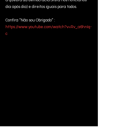
a quebra da democracia (vista nos noticiários 
dia após dia) e direitos iguais para todos.
Confira “Não sou Obrigado” : 
https://www.youtube.com/watch?v=Rv_a6hnIq-
c
Música