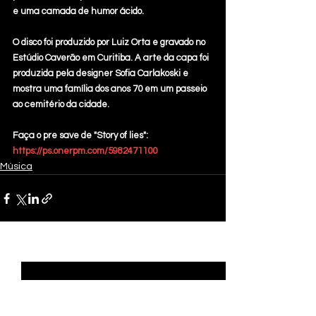
e uma camada de humor ácido. 
O disco foi produzido por Luiz Orta e gravado no 
Estúdio Caverão em Curitiba. A arte da capa foi 
produzida pela designer Sofia Carlakoski e 
mostra uma família dos anos 70 em um passeio 
ao cemitério da cidade. 
Faça o pre save de "Story of lies": 
https://ps.onerpm.com/5982471100
Música
Ver tudo
Posts recentes