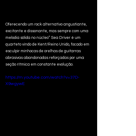
Oferecendo um rock alternativo angustiante, 
excitante e dissonante, mas sempre com uma 
melodia sólida no núcleo” Sea Driver é um 
quarteto vindo de Kent/Reino Unido, focado em 
esculpir minhocas de orelhas de guitarras 
abrasivas abandonadas reforçadas por uma 
seção rítmica em constante evolução.
https://m.youtube.com/watch?v=37D-
X9wgywE