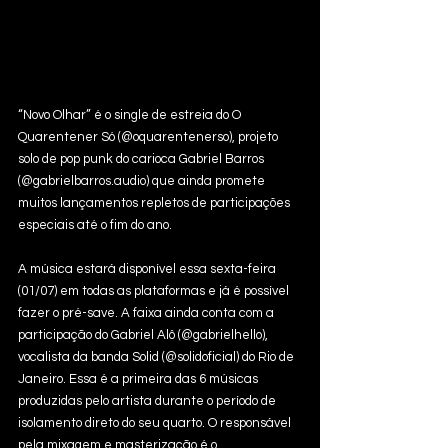
“Novo Olhar” é o single de estreia do O 
Quarentener Só (@oquarentenerso), projeto 
solo de pop punk do carioca Gabriel Barros 
(@gabrielbarros.audio) que ainda promete 
muitos lançamentos repletos de participações 
especiais até o fim do ano. 
A música estará disponível essa sexta-feira 
(01/07) em todas as plataformas e já é possível 
fazer o pré-save. A faixa ainda conta com a 
participação do Gabriel Alô (@gabrielhello), 
vocalista da banda Solid (@solidoficial) do Rio de 
Janeiro. Essa é a primeira das 6 músicas 
produzidas pelo artista durante o período de 
isolamento direto do seu quarto. O responsável 
pela mixagem e masterização é o 