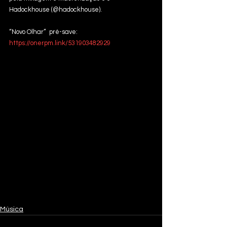
Hadockhouse (@hadockhouse). 
“Novo Olhar”  pré-save: 
https://onerpm.link/531903482929
Música