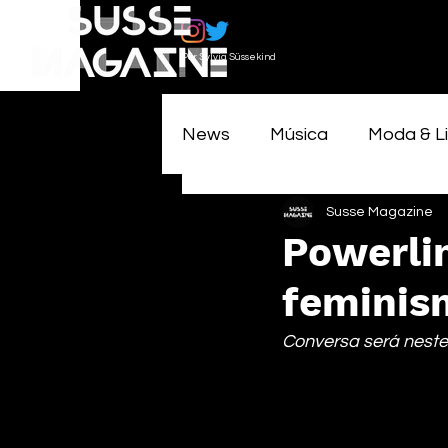
Por Sylvia Süssekind
News
Música
Moda & Li
Susse Magazine
Powerli
feminism
Conversa será neste