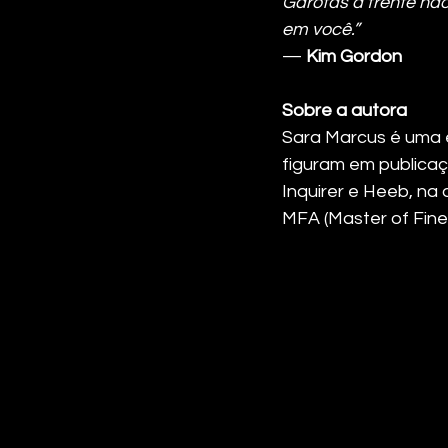
Garotas à frente nã
em você.”
— 
Kim Gordon
Sobre a autora
Sara Marcus é uma e
figuram em publicaç
Inquirer e Heeb, na q
MFA (Master of Fine 