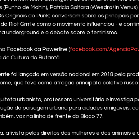
s (Punho de Mahin), Patricia Saltara (Weedra/In Venus) 
Os Originais do Punk) conversam sobre os principais pon
 do Riot Grrrl e como o movimento influenciou - e conti
ena underground e o debate sobre o feminismo.
no Facebook da Powerline (
facebook.com/AgenciaPow
 de Cultura do Butantã.
ente
 foi lançado em versão nacional em 2018 pela prod
ome, que teve como atração principal o coletivo russo
quiteta urbanista, professora universitária e investiga 
trução da paisagem urbana para cidades amigáveis, c
mbém, voz na linha de frente do Bloco 77.
ta, ativista pelos direitos das mulheres e dos animais e