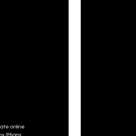
ate online 
x (Miami 