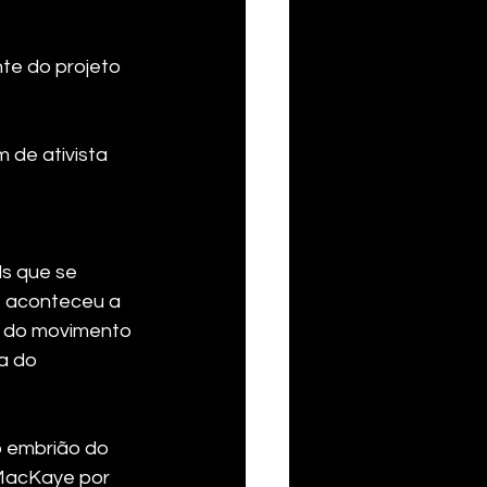
te do projeto 
 de ativista 
ls que se 
e aconteceu a 
ia do movimento 
a do 
 embrião do 
 MacKaye por 