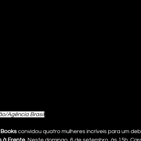
ão/Agência Brasil
& Books
 convidou quatro mulheres incríveis para um deb
 à Frente
. Neste domingo, 6 de setembro, às 15h, Caro