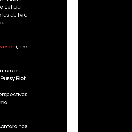
e Letícia 
tos do livro 
nua 
erline
), em 
utora no 
 
Pussy Riot
.
perspectivas 
omo 
 cantora nas 