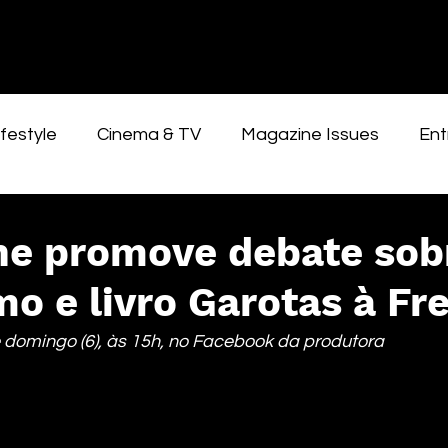
festyle
Cinema & TV
Magazine Issues
Ent
ne promove debate sob
o e livro Garotas à Fr
 domingo (6), às 15h, no Facebook da produtora