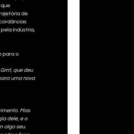
 que 
rajetória de 
cordâncias 
ela indústria, 
 para o 
rrrl, que deu 
para uma nova 
vimento. Mas 
a dele, e o 
m algo seu. 