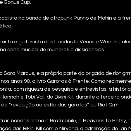
 e Bonus Cup.
ocalista na banda de afropunk Punho de Mahin e à fren
tica.
aixista e guitarrista das bandas In Venus e Weedra, além
 na cena musical de mulheres e dissidências.
ta Sara Marcus, ela própria parte da brigada de riot grrr
nos anos 90, o livro Garotas à Frente: Como realment
conta, com riqueza de pesquisa e entrevistas, a histór
annah e Tobi Vail, do Bikini Kill, durante a terceira ond
de “revolução ao estilo das garotas” ou Riot Grrrl.
tras bandas como o Bratmobile, o Heavens to Betsy, o
lação das Bikini Kill com o Nirvana, a admiração do Ian