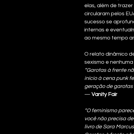
elas, além de traze
circularam pelos EUA
sucesso se aprofund
internas e eventualm
ao mesmo tempo ampl
O relato dinâmico d
sexismo e nenhuma i
“Garotas à frente n
início à cena punk 
geração de garotas
— 
Vanity Fair
“O feminismo parece
você não precisa de 
livro de Sara Marcus