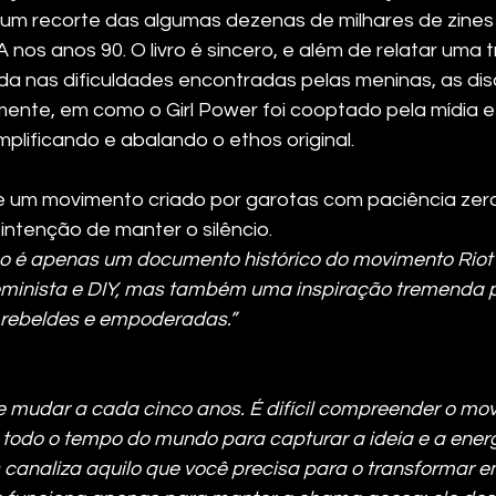
r um recorte das algumas dezenas de milhares de zines
 nos anos 90. O livro é sincero, e além de relatar uma t
a nas dificuldades encontradas pelas meninas, as dis
ente, em como o Girl Power foi cooptado pela mídia e p
ificando e abalando o ethos original.
e um movimento criado por garotas com paciência zero
ntenção de manter o silêncio.
ão é apenas um documento histórico do movimento Riot G
feminista e DIY, mas também uma inspiração tremenda 
 rebeldes e empoderadas.”
 mudar a cada cinco anos. É difícil compreender o mo
todo o tempo do mundo para capturar a ideia e a energi
 canaliza aquilo que você precisa para o transformar e