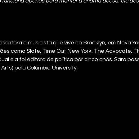
o funciona apenas para manter a chama acesa: ele desp
scritora e musicista que vive no Brooklyn, em Nova Yor
ões como Slate, Time Out New York, The Advocate, Th
ual ela foi editora de política por cinco anos. Sara possu
Arts) pela Columbia University.