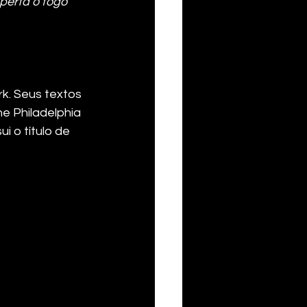
erta o fogo 
k. Seus textos 
e Philadelphia 
i o título de 