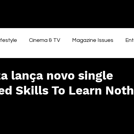
festyle
Cinema & TV
Magazine Issues
Ent
a lança novo single
d Skills To Learn Noth