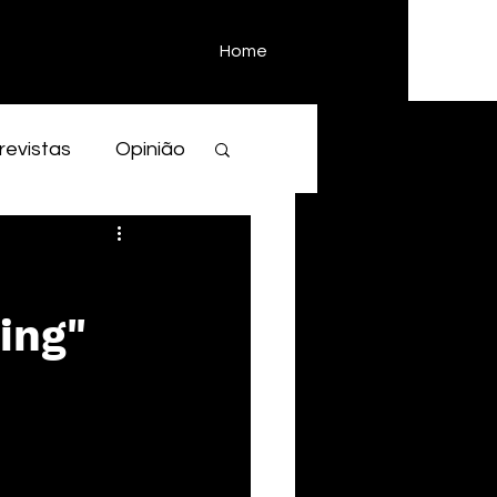
Home
revistas
Opinião
ing"