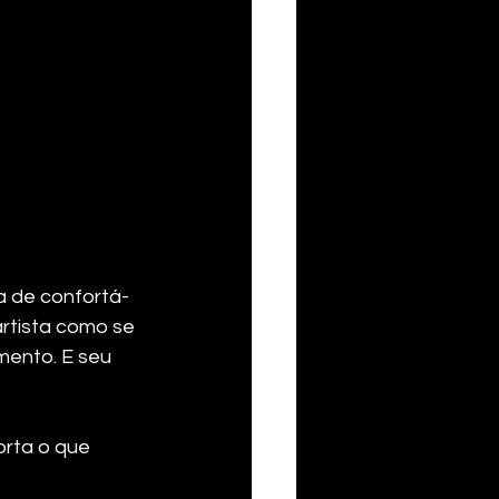
a de confortá-
artista como se 
mento. E seu 
rta o que 