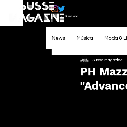
Por Sylvia Süssekind
News
Música
Moda & Li
Susse Magazine
PH Mazz
"Advance