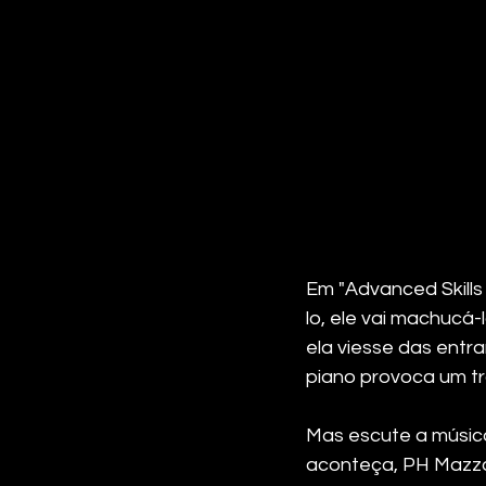
Em "Advanced Skills
lo, ele vai machucá-
ela viesse das entr
piano provoca um tr
Mas escute a músic
aconteça, PH Mazza