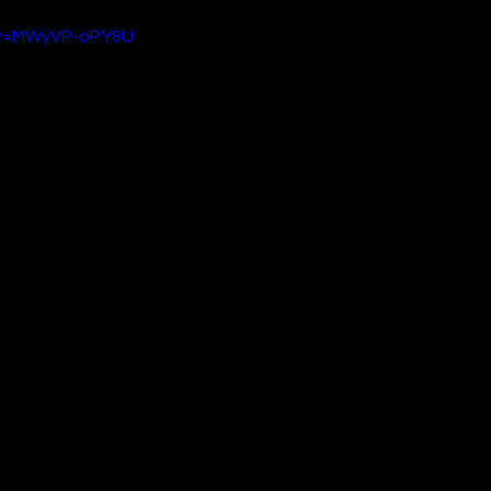
?v=MWyVP-oPY8U