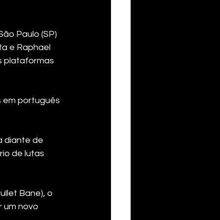
ão Paulo (SP) 
ta e Raphael 
s plataformas 
s em português 
 diante de 
io de lutas 
llet Bane), o 
r um novo 