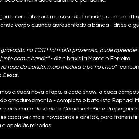
u a ser elaborada na casa do Leandro, com um riff q
mando corpo quando apresentado à banda - disse o guit
 gravação no TOTH foi muito prazeroso, pude aprender m
njunto com a banda"
 - diz o baixista Marcelo Ferreira. 
va fase da banda, mais madura e pé no chão"
- concor
o Cesar. 
os a cada nova etapa, a cada show, a cada composi
do amadurecimento - completa o baterista Raphael Ma
 bandas como Belvedere, Comeback Kid e Propagandhi
 cada vez mais inovadoras e diretas, para transmitir
e apoio às minorias.