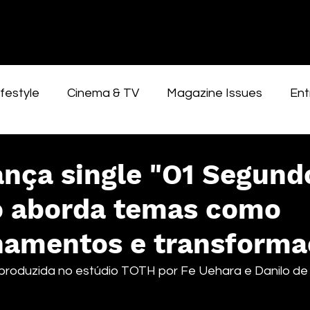
festyle
Cinema & TV
Magazine Issues
Ent
ança single "O1 Segund
o aborda temas como
namentos e transforma
 produzida no estúdio TOTH por Fe Uehara e Danilo de 