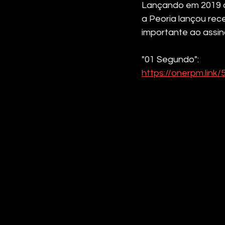
Lançando em 2019 o 
a Peoria lançou rec
importante ao assina
"01 Segundo": 
https://onerpm.link