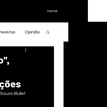
Home
revistas
Opinião
o",
ções
Souza (Bullet 