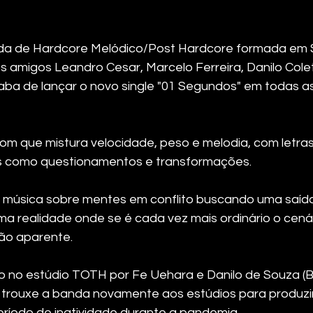
da de Hardcore Melódico/Post Hardcore formada em S
s amigos Leandro Cesar, Marcelo Ferreira, Danilo Cole
caba de lançar o novo single "01 Segundos" em todas a
om que mistura velocidade, peso e melodia, com letra
 como questionamentos e transformações.
 música sobre mentes em conflito buscando uma saída
a realidade onde se é cada vez mais ordinário o cenár
ão aparente.
 no estúdio TOTH por Fe Uehara e Danilo de Souza (Bu
 trouxe a banda novamente aos estúdios para produzi
eríodo de inatividade durante a pandemia.