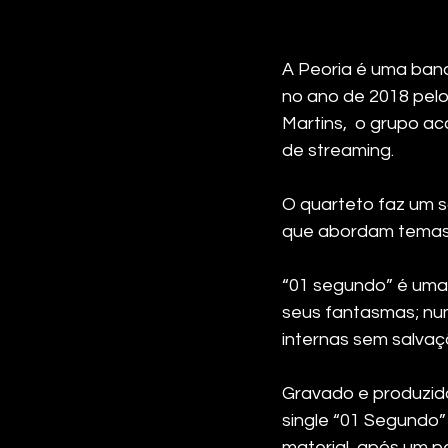
A Peoria é uma ban
no ano de 2018 pelo
Martins,  o grupo a
de streaming. 
O quarteto faz um s
que abordam temas
“01 segundo” é uma
seus fantasmas; num
internas sem salvaç
Gravado e produzido
single “01 Segundo”
material, após um p