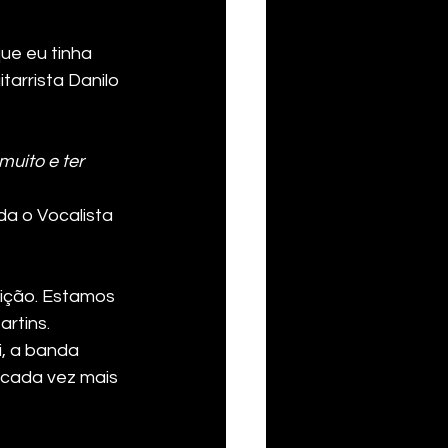
ue eu tinha 
arrista Danilo 
uito e ter 
da o Vocalista 
ção. Estamos 
rtins. 
, a banda 
 cada vez mais 