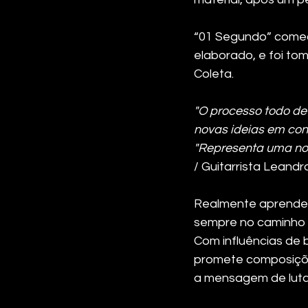
“01 Segundo” começo
elaborado, e foi to
Coleta. 
"O processo todo de
novas ideias em co
"Representa uma no
/ Guitarrista Leandr
Realmente aprendem
sempre no caminho 
Com influências de
promete composições
a mensagem de luta 