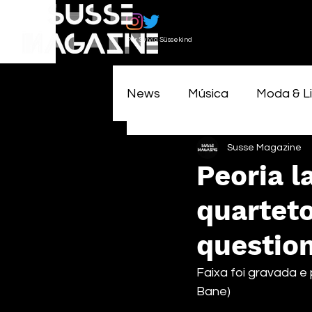
Por Sylvia Süssekind
News
Música
Moda & Li
Susse Magazine
Peoria l
quartet
questio
Faixa foi gravada e
Bane)