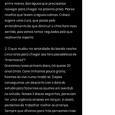
entre mares, das águas que precisamos 
navegar para chegar na próxima praia. Mares 
revoltos que levam a águas calmas. O disco 
sugere uma cura, que passa pelo 
entendimento de que diminuir o ritmo fará mais 
sentido, pois vamos remar regulados pelo que 
realmente importa. 
2. O que mudou na sonoridade da banda nestes 
cinco anos para chegar aos tons psicodélicos de 
"Intermares"?
Gravamos nosso primeiro disco, há quase 20 
anos atrás. Como tínhamos pouca grana, 
fizemos ao vivo numa tirada só. Depois 
conseguimos um desconto com o dono do 
estúdio para fazermos os ajustes em overdub 
no estúdio. Nossos 3 discos seguintes, pareciam 
ter uma urgência ansiosa em lançar, e assim, 
perdemos de trabalhar melhor os arranjos. 
Sempre que olhamos para trás pensamos nisso 