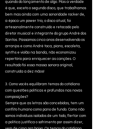
quando do lançamento de algo. Mas a verdade 
é que, exceto o segundo disco, que trabalhamos 
bem mas ainda com uma sonoridade rocker de, 
a época um power trio, o disco atual, foi 
artesanalmente construído e retocado pelo 
diretor musical e integrante do grupo André dos 
Santos. Passamos cinco anos desenvolvendo os 
arranjos e como André toca, piano, escaleta, 
synths e violão na banda, não economizou 
repertório para enriquecer as canções. O 
resultado foi essa massa sonora original, 
construída a dez mãos!
3. Como vocês equilibram temas do cotidiano 
com questões políticas e profundas nas novas 
composições?
Sempre que as letras são concebidas, tem um 
conflito humano como pano de fundo. Como não 
somos indivíduos isolados de um todo, flertar com 
a política justifica o sofrimento por assim dizer, 
vem de cima pra baixo. Os temas do cotidiano, 