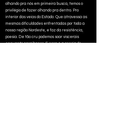
olhando pra nós em primeira busca, temos o 
privilégio de fazer olhando pra dentro. Pro 
interior das veias do Estado. Que atravessa as 
mesmas dificuldades enfrentadas por toda a 
nossa região Nordeste, e faz da resistência, 
poesia. De tão cru podemos soar viscerais 
enquanto paraibanos. E essa é a poesia do 
Meiofree, um sujeito preso a modelos que o 
reprime e ao mesmo tempo livre, pois, na 
resistência, arte é alento. Vale sempre botar 
pra fora. Acho que os paraibanos criam pra se 
curar. 
“INTERMARES” já está disponível em todas as 
plataformas digitais:
https://onerpm.link/188017557527