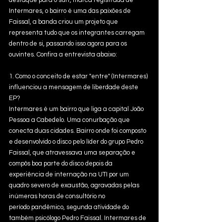
destaque para o surf, marca registrada de 
Intermares, o bairro é uma das paixões de 
Faissal, a banda criou um projeto que 
representa tudo que os integrantes carregam 
dentro de si, passando isso agora para os 
ouvintes. Confira a entrevista abaixo:
1. Como o conceito de estar "entre" (Intermares) 
influenciou a mensagem de liberdade deste 
EP?
Intermares é um bairro que liga a capital João 
Pessoa a Cabedelo. Uma conurbação que 
conecta duas cidades. Bairro onde foi composto 
e desenvolvido o disco pelo líder do grupo Pedro 
Faissal, que atravessava uma separação e 
compôs boa parte do disco depois da 
experiência de internação na UTI por um 
quadro severo de exaustão, agravadas pelas 
inúmeras horas de consultório no 
período pandêmico, segunda atividade do 
também psicólogo Pedro Faissal. Intermares de 