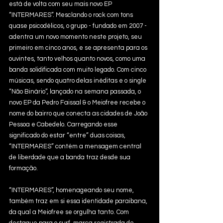
está de volta com seu mais novo EP 
“INTERMARES”. Mesclando o rock com tons 
quase psicodélicos, o grupo - fundado em 2007 - 
adentra um novo momento neste projeto, seu 
primeiro em cinco anos, e se apresenta para os 
ouvintes, tanto velhos quanto novos, como uma 
banda solidificada com muito legado. Com cinco 
músicas, sendo quatro delas inéditas e o single 
“Não Binário”, lançado na semana passada, o 
novo EP da Pedro Faissal & o Meiofree recebe o 
nome do bairro que conecta as cidades de João 
Pessoa e Cabedelo. Carregando esse 
significado do estar “entre” duas coisas, 
“INTERMARES” contém a mensagem central 
de liberdade que a banda traz desde sua 
formação.
“INTERMARES”, homenageando seu nome, 
também traz em si essa identidade paraibana, 
da qual a Meiofree se orgulha tanto. Com 