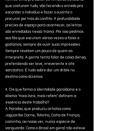
que costuram tudo, vão tecendo o enredo pra 
esconder o indivíduo e fazer o ouvinte o 
procurar por trás do conflito. A profundidade 
precisa de espaço para acontecer, as letras 
são enredadas nessa trama. Por isso pedimos 
aos fãs que escutem várias vezes a faixa e 
gostamos, sempre de ouvir suas impressões. 
Sempre revelam um pouco de quem as 
interpreta. A gente tenta falar de coisa densa, 
pretendendo ser leve, irreverente e até 
sarcástico. É tudo sobre dar um drible no 
destino como dizemos.
4. De que forma a identidade paraibana e o 
dilema "meio livre, meio refém" definem a 
essência deste trabalho?
A Paraíba, que produziu artistas como 
Jaguaribe Carne, Totonho, Catia de França, 
caminha, ao nosso ver, numa espécie de 
vanguarda. Como o Brasil em geral não esteve 