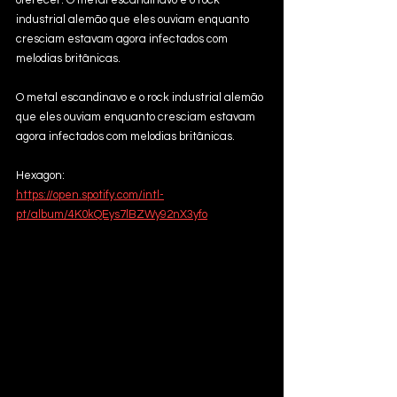
oferecer. O metal escandinavo e o rock 
industrial alemão que eles ouviam enquanto 
cresciam estavam agora infectados com 
melodias britânicas.
O metal escandinavo e o rock industrial alemão 
que eles ouviam enquanto cresciam estavam 
agora infectados com melodias britânicas.
Hexagon: 
https://open.spotify.com/intl-
pt/album/4K0kQEys7lBZWy92nX3yfo