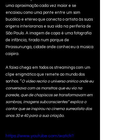
uma aproximação cada vez maior e se 
encaixou como uma ponte entre um som 
bucólico e etéreo que conecta o artista às suas 
origens interioranas e sua vida na periferia de 
São Paulo. A imagem de capa é uma fotografia 
de infância, tirada num parque de 
Pirassununga, cidade onde conheceu a música 
caipira.
A faixa chega em todos os streamings com um 
clipe enigmático que remete ao mundo dos 
sonhos. “
O vídeo recria o universo onírico onde eu 
conversava com os monstros que eu via na 
parede, que de chapiscos se transformavam em 
sombras, imagens subconscientes” explica o 
cantor que se inspirou no cinema surrealista dos 
anos 30 e 40 para a sua criação.
https://www.youtube.com/watch?