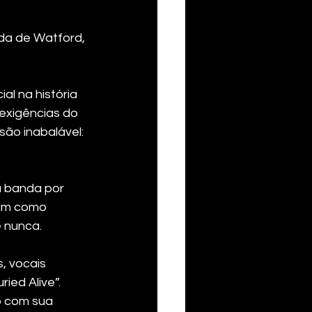
da de Watford, 
l na história 
exigências do 
ão inabalável: 
 banda por 
ram como 
 nunca. 
, vocais 
ied Alive”. 
o com sua 