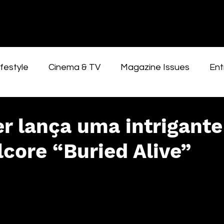
festyle
Cinema & TV
Magazine Issues
Ent
 lança uma intrigante
core “Buried Alive”