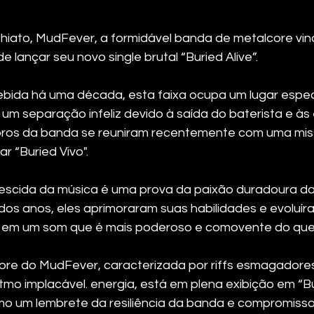
hiato, MudFever, a formidável banda de metalcore vin
 lançar seu novo single brutal “Buried Alive”. 
bida há uma década, esta faixa ocupa um lugar especia
um separação infeliz devido à saída do baterista e às 
bros da banda se reuniram recentemente com uma miss
r “Buried Vivo".
nescida da música é uma prova da paixão duradoura da
o dos anos, eles aprimoraram suas habilidades e evoluí
o em um som que é mais poderoso e comovente do que
ore do MudFever, caracterizada por riffs esmagadores
mo implacável. energia, está em plena exibição em “Bur
mo um lembrete da resiliência da banda e compromiss