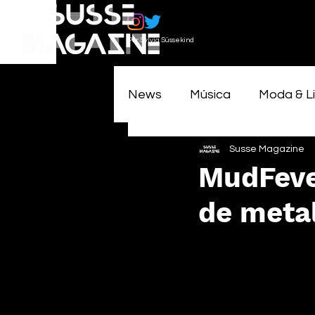
Por Sylvia Süssekind
News
Música
Moda & Li
Susse Magazine
MudFever
de metal