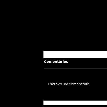
Comentários
Escreva um comentário
Agonia lança o novo single
"Rocha Eterna" e reafirma