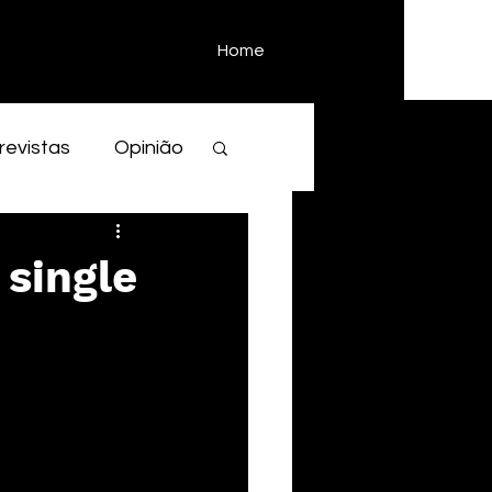
Home
revistas
Opinião
 single