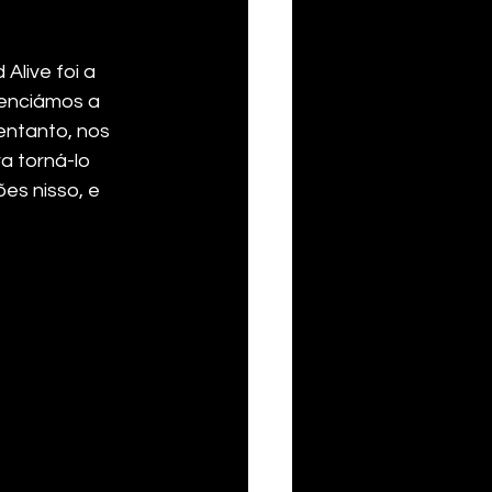
Alive foi a 
enciámos a 
ntanto, nos 
 torná-lo 
s nisso, e 