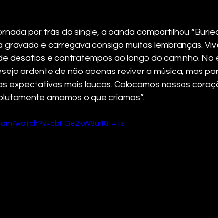
ornada por trás do single, a banda compartilhou “Buried 
á gravado e carregava consigo muitas lembranças. Viv
de desafios e contratempos ao longo do caminho. No e
ejo ardente de não apenas reviver a música, mas para
s expectativas mais loucas. Colocamos nossos coraçõe
olutamente amamos o que criamos”.
e.com/watch?v=5bFGe2kW8u4&t=1s