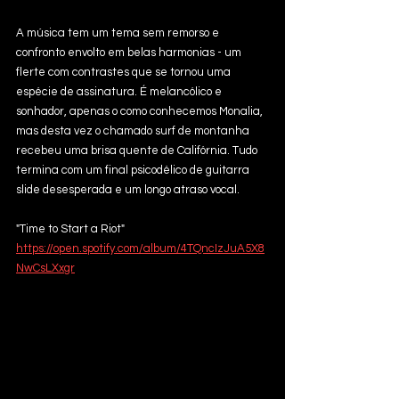
A música tem um tema sem remorso e 
confronto envolto em belas harmonias - um
flerte com contrastes que se tornou uma 
espécie de assinatura. É melancólico e 
sonhador, apenas o como conhecemos Monalia, 
mas desta vez o chamado surf de montanha 
recebeu uma brisa quente de Califórnia. Tudo 
termina com um final psicodélico de guitarra 
slide desesperada e um longo atraso vocal.
"Time to Start a Riot"  
https://open.spotify.com/album/4TQncIzJuA5X8
NwCsLXxgr