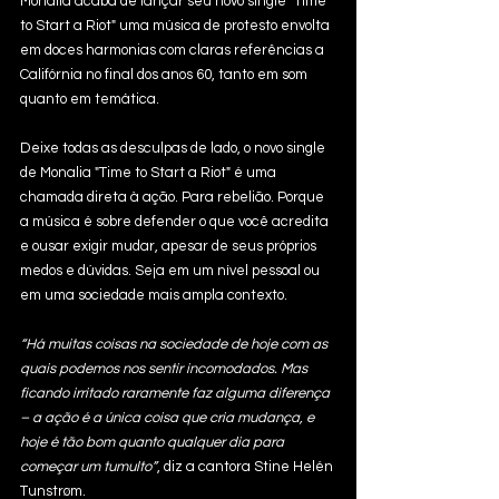
Monalia acaba de lançar seu novo single "Time 
to Start a Riot" uma música de protesto envolta 
em doces harmonias com claras referências a 
Califórnia no final dos anos 60, tanto em som 
quanto em temática.
Deixe todas as desculpas de lado, o novo single 
de Monalia "Time to Start a Riot" é uma 
chamada direta à ação. Para rebelião. Porque 
a música é sobre defender o que você acredita 
e ousar exigir mudar, apesar de seus próprios 
medos e dúvidas. Seja em um nível pessoal ou 
em uma sociedade mais ampla contexto.
“Há muitas coisas na sociedade de hoje com as 
quais podemos nos sentir incomodados. Mas 
ficando irritado raramente faz alguma diferença 
– a ação é a única coisa que cria mudança, e 
hoje é tão bom quanto qualquer dia para 
começar um tumulto”
, diz a cantora Stine Helén 
Tunstrøm.