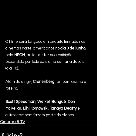
O filme será lançado em circuito limitado nos 
cinemas norte-americanos no 
dia 3 de junho
, 
pela 
NEON
, antes de ter sua exibição 
expandida por todo país uma semana depois 
(dia 10).
Além de dirigir, 
Cronenberg
 também assina o 
roteiro.
Scott Speedman
, 
Welket Bungué
, 
Don 
McKellar
, 
Lihi Kornowski
, 
Tanaya Beatty
 e 
outros também fazem parte do elenco.
Cinema & TV