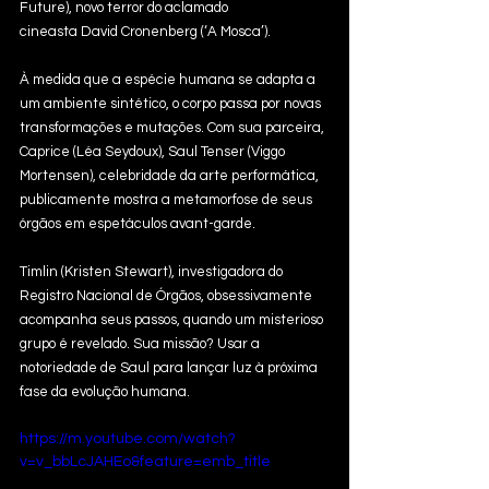
Future), novo terror do aclamado 
cineasta David Cronenberg (‘A Mosca’).
À medida que a espécie humana se adapta a 
um ambiente sintético, o corpo passa por novas 
transformações e mutações. Com sua parceira, 
Caprice (Léa Seydoux), Saul Tenser (Viggo 
Mortensen), celebridade da arte performática, 
publicamente mostra a metamorfose de seus 
órgãos em espetáculos avant-garde.
Timlin (Kristen Stewart), investigadora do 
Registro Nacional de Órgãos, obsessivamente 
acompanha seus passos, quando um misterioso 
grupo é revelado. Sua missão? Usar a 
notoriedade de Saul para lançar luz à próxima 
fase da evolução humana.
https://m.youtube.com/watch?
v=v_bbLcJAHEo&feature=emb_title