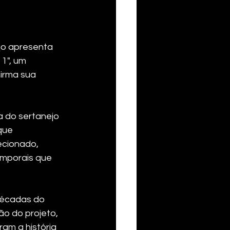
jo apresenta 
1", um 
irma sua 
 do sertanejo 
que 
ecionado, 
emporais que 
décadas do 
ão do projeto, 
am a história 