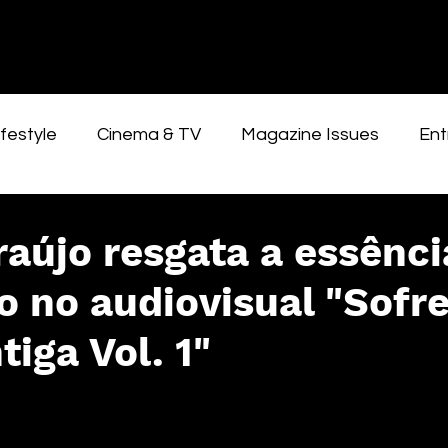
festyle
Cinema & TV
Magazine Issues
Ent
raújo resgata a essênci
o no audiovisual "Sofr
iga Vol. 1"