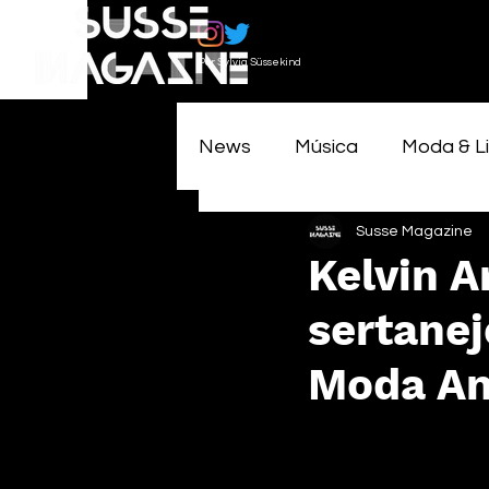
Por Sylvia Süssekind
News
Música
Moda & Li
Susse Magazine
Kelvin A
sertanej
Moda Ant