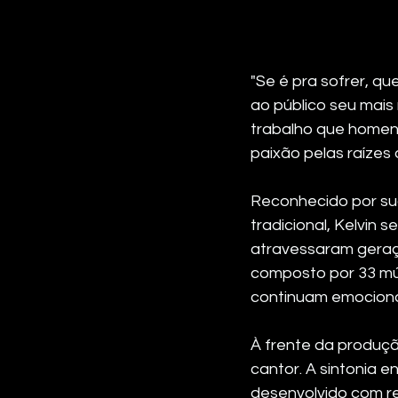
"Se é pra sofrer, qu
ao público seu mais 
trabalho que homena
paixão pelas raízes
Reconhecido por sua
tradicional, Kelvin
atravessaram geraç
composto por 33 mús
continuam emociona
À frente da produçã
cantor. A sintonia e
desenvolvido com re