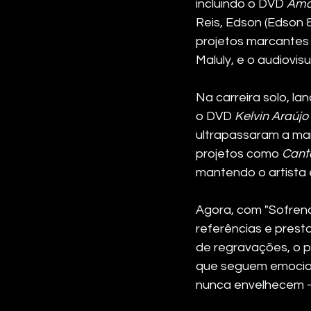
incluindo o DVD 
Amor
Reis, Edson (Edson
projetos marcantes
Maluly, e o audiovi
Na carreira solo, la
o DVD 
Kelvin Araúj
ultrapassaram a mar
projetos como 
Cant
mantendo o artista 
Agora, com "Sofrendo
referências e prest
de regravações, o pr
que seguem emocio
nunca envelhecem 