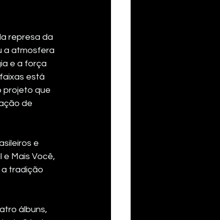
da represa da 
u a atmosfera 
ia e a força 
aixas está 
 projeto que 
ração de 
ileiros e 
 e Mais Você, 
a tradição 
atro álbuns, 