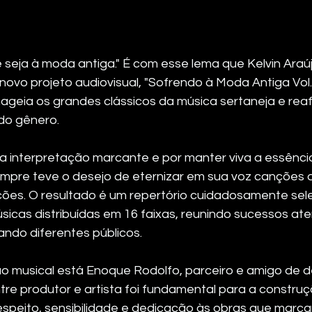
e seja à moda antiga." É com esse lema que Kelvin Araú
novo projeto audiovisual, "Sofrendo à Moda Antiga Vol. 
geia os grandes clássicos da música sertaneja e reaf
 do gênero.
 interpretação marcante e por manter viva a essência
 sempre teve o desejo de eternizar em sua voz canções 
ões. O resultado é um repertório cuidadosamente sel
icas distribuídas em 16 faixas, reunindo sucessos at
ndo diferentes públicos.
o musical está Enoque Rodolfo, parceiro e amigo de 
ntre produtor e artista foi fundamental para a construç
speito, sensibilidade e dedicação às obras que marcar