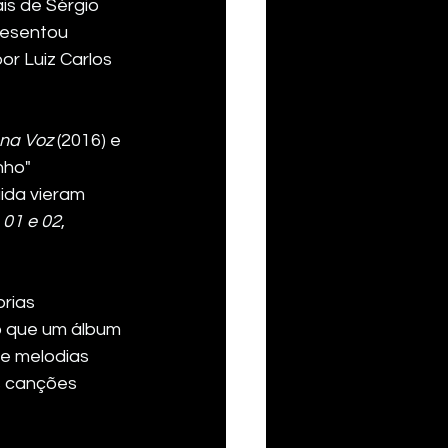
is de Sérgio 
resentou 
or Luiz Carlos 
 na Voz
 (2016) e 
nho" 
ida vieram 
 01 e 02
, 
rias 
o que um álbum 
 e melodias 
 canções 