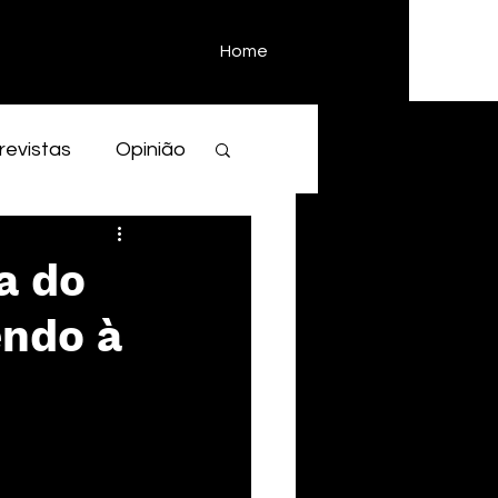
Home
revistas
Opinião
a do
endo à