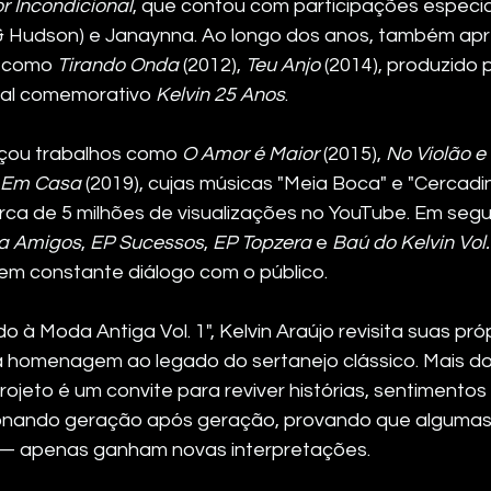
 Incondicional
, que contou com participações especia
 & Hudson) e Janaynna. Ao longo dos anos, também ap
 como 
Tirando Onda
 (2012), 
Teu Anjo
 (2014), produzido p
sual comemorativo 
Kelvin 25 Anos
.
nçou trabalhos como 
O Amor é Maior
 (2015), 
No Violão e
o Em Casa
 (2019), cujas músicas "Meia Boca" e "Cercadi
ca de 5 milhões de visualizações no YouTube. Em segu
a Amigos
, 
EP Sucessos
, 
EP Topzera
 e 
Baú do Kelvin Vol.
em constante diálogo com o público.
 à Moda Antiga Vol. 1", Kelvin Araújo revisita suas próp
a homenagem ao legado do sertanejo clássico. Mais d
ojeto é um convite para reviver histórias, sentimentos
nando geração após geração, provando que algumas
— apenas ganham novas interpretações.