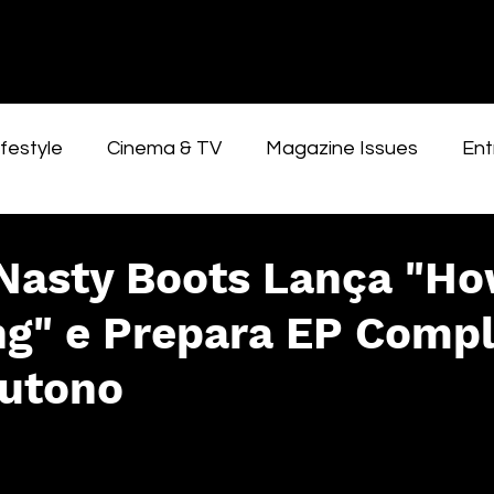
festyle
Cinema & TV
Magazine Issues
Ent
Nasty Boots Lança "Ho
ng" e Prepara EP Comp
Outono