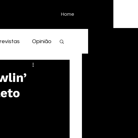
Home
revistas
Opinião
wlin’
leto