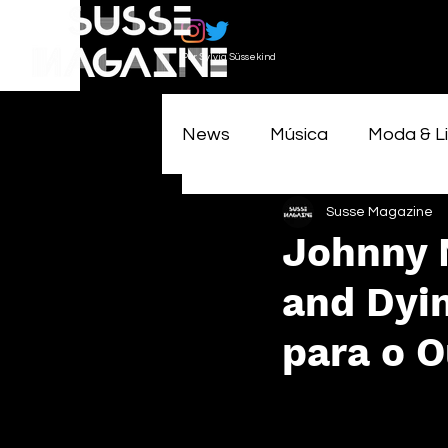
Por Sylvia Süssekind
News
Música
Moda & Li
Susse Magazine
Johnny 
and Dyi
para o 