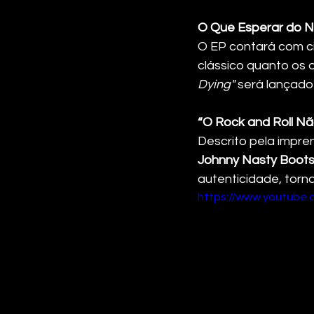
O Que Esperar do 
O EP contará com ci
clássico quanto os 
Dying"
 será lançado
“O Rock and Roll Nã
Descrito pela impren
Johnny Nasty Boot
autenticidade, torn
https://www.youtube