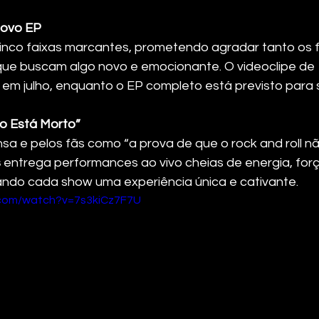
Novo EP
nco faixas marcantes, prometendo agradar tanto os f
que buscam algo novo e emocionante. O videoclipe de 
 em julho, enquanto o EP completo está previsto para
o Está Morto”
sa e pelos fãs como “a prova de que o rock and roll nã
s
 entrega performances ao vivo cheias de energia, forç
ando cada show uma experiência única e cativante.
.com/watch?v=7s3kiCz7F7U