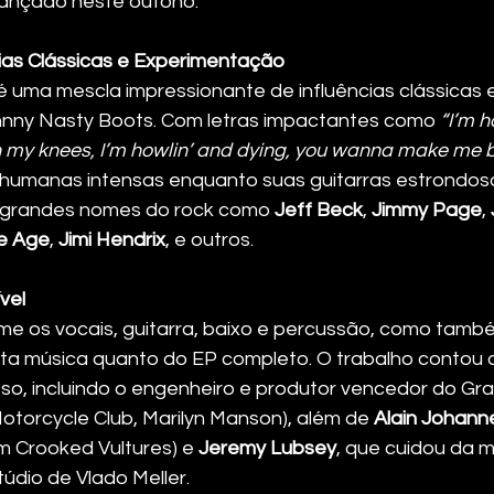
lançado neste outono.
ias Clássicas e Experimentação
 é uma mescla impressionante de influências clássicas e
hnny Nasty Boots. Com letras impactantes como 
“I’m h
n my knees, I’m howlin’ and dying, you wanna make me 
humanas intensas enquanto suas guitarras estrondosa
grandes nomes do rock como 
Jeff Beck
, 
Jimmy Page
, 
e Age
, 
Jimi Hendrix
, e outros.
vel
e os vocais, guitarra, baixo e percussão, como também
ta música quanto do EP completo. O trabalho contou 
so, incluindo o engenheiro e produtor vencedor do Gr
Motorcycle Club, Marilyn Manson), além de 
Alain Johann
 Crooked Vultures) e 
Jeremy Lubsey
, que cuidou da 
údio de Vlado Meller.