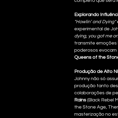
completo que será 
Explorando Influênc
"Howlin’ and Dying"
experimental de Jo
dying, you got me o
transmite emoções 
poderosos evocam 
Queens of the Ston
Produção de Alto Ní
Johnny não só assum
produção tanto des
colaborações de pe
Rains
 (Black Rebel 
the Stone Age, Them
masterização no est