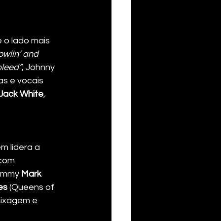
 o lado mais 
owlin’ and 
bleed”
, Johnny 
s e vocais 
Jack White
, 
 lidera a 
com 
ammy 
Mark 
es
 (Queens of 
mixagem e 