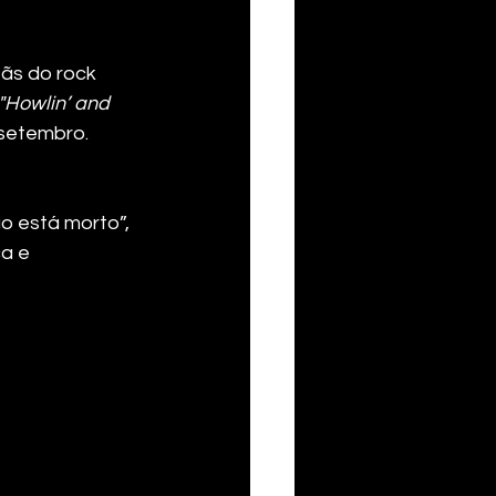
ãs do rock 
"Howlin’ and 
 setembro.
o está morto”, 
a e 