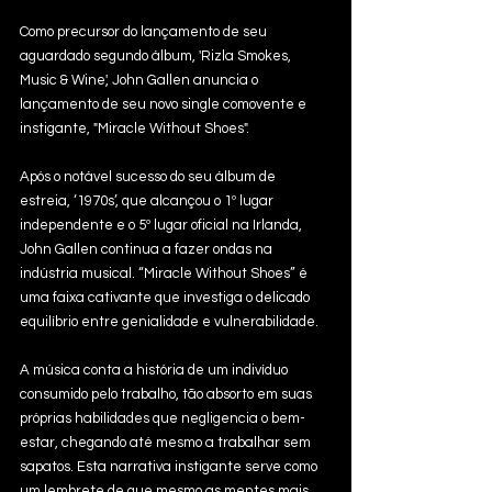
Como precursor do lançamento de seu 
aguardado segundo álbum, 'Rizla Smokes, 
Music & Wine', John Gallen anuncia o 
lançamento de seu novo single comovente e 
instigante, "Miracle Without Shoes".
Após o notável sucesso do seu álbum de 
estreia, ‘1970s’, que alcançou o 1º lugar 
independente e o 5º lugar oficial na Irlanda, 
John Gallen continua a fazer ondas na 
indústria musical. “Miracle Without Shoes” é 
uma faixa cativante que investiga o delicado 
equilíbrio entre genialidade e vulnerabilidade. 
A música conta a história de um indivíduo 
consumido pelo trabalho, tão absorto em suas 
próprias habilidades que negligencia o bem-
estar, chegando até mesmo a trabalhar sem 
sapatos. Esta narrativa instigante serve como 
um lembrete de que mesmo as mentes mais 