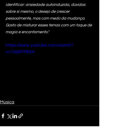
identificar: ansiedade autoinduzida, dúvidas 
sobre si mesmo, o desejo de crescer 
pessoalmente, mas com medo da mudança. 
Gosto de misturar esses temas com um toque de 
magia e encantamento."
https://www.youtube.com/watch?
v=i1bj8hTPBb4
Música
Ver tudo