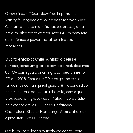
O novo álbum "Countdown" do Imperium of 
Vanity foi lançado em 22 de dezembro de 2022. 
Com um ótimo som e músicas poderosas, esta 
nova música trará ótimas letras e um novo som 
de sinfônico e power metal com toques 
modernos.
Duo talentoso do Chile: A história deles é 
curiosa, como um grande conto de rock dos anos 
80. IOV começou a criar e gravar seu primeiro 
EP em 2018. Com este EP eles ganharam o 
fundo musical, um prestigioso prêmio concedido 
pelo Ministério da Cultura do Chile, com o qual 
eles puderam gravar seu 1º álbum de estúdio 
no exterior em 2019. Onde? No famoso 
Chameleon Studios Hamburgo, Alemanha, com 
o produtor Eike O. Freese. 
O álbum, intitulado "Countdown", contou com 