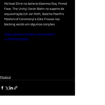
Michael Ehré na bateria (Gamma Ray, Primal 
Fear, The Unity), Corvin Bahn no suporte de 
orquestração (Uli Jon Roth, Sascha Paeth's 
Masters of Ceremony) e Eike Freese nos 
backing vocals em algumas canções. .
https://www.youtube.com/watch?
v=7KR3tv5d3SU
Música
Ver tudo