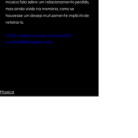
música fala sobre um relacionamento perdido, 
mas ainda vívido na memória, como se 
houvesse um desejo mutuamente implícito de 
retomá-lo.
https://www.youtube.com/watch?
v=yMOX8NSrqpk&t=23s
Música
Ver tudo
Posts recentes