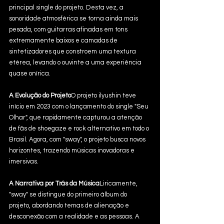
principal single do projeto. Desta vez, a 
sonoridade atmosférica se torna ainda mais 
pesada, com guitarras afinadas em tons 
extremamente baixos e camadas de 
sintetizadores que constroem uma textura 
etérea, levando o ouvinte a uma experiência 
quase onírica.
A Evolução do Projeto
O projeto ilyushin teve 
início em 2023 com o lançamento do single "Seu 
Olhar", que rapidamente capturou a atenção 
de fãs de shoegaze e rock alternativo em todo o 
Brasil. Agora, com "sway", o projeto busca novos 
horizontes, trazendo músicas inovadoras e 
imersivas.
A Narrativa por Trás da Música
Liricamente, 
"sway" se distingue do primeiro álbum do 
projeto, abordando temas de alienação e 
desconexão com a realidade e as pessoas. A 