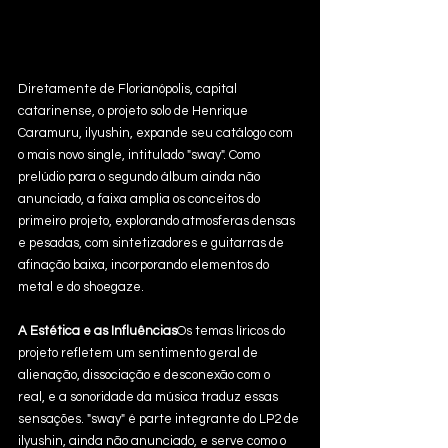
Diretamente de Florianópolis, capital 
catarinense, o projeto solo de Henrique 
Caramuru, ilyushin, expande seu catálogo com 
o mais novo single, intitulado "sway". Como 
prelúdio para o segundo álbum ainda não 
anunciado, a faixa amplia os conceitos do 
primeiro projeto, explorando atmosferas densas 
e pesadas, com sintetizadores e guitarras de 
afinação baixa, incorporando elementos do 
metal e do shoegaze.
A Estética e as Influências
Os temas líricos do 
projeto refletem um sentimento geral de 
alienação, dissociação e desconexão com o 
real, e a sonoridade da música traduz essas 
sensações. "sway" é parte integrante do LP2 de 
ilyushin, ainda não anunciado, e serve como o 