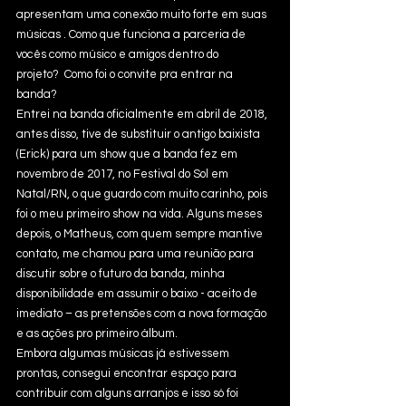
apresentam uma conexão muito forte em suas 
músicas . Como que funciona a parceria de 
vocês como músico e amigos dentro do 
projeto?  Como foi o convite pra entrar na 
banda?
Entrei na banda oficialmente em abril de 2018, 
antes disso, tive de substituir o antigo baixista 
(Erick) para um show que a banda fez em 
novembro de 2017, no Festival do Sol em 
Natal/RN, o que guardo com muito carinho, pois 
foi o meu primeiro show na vida. Alguns meses 
depois, o Matheus, com quem sempre mantive 
contato, me chamou para uma reunião para 
discutir sobre o futuro da banda, minha 
disponibilidade em assumir o baixo - aceito de 
imediato – as pretensões com a nova formação 
e as ações pro primeiro álbum.
Embora algumas músicas já estivessem 
prontas, consegui encontrar espaço para 
contribuir com alguns arranjos e isso só foi 