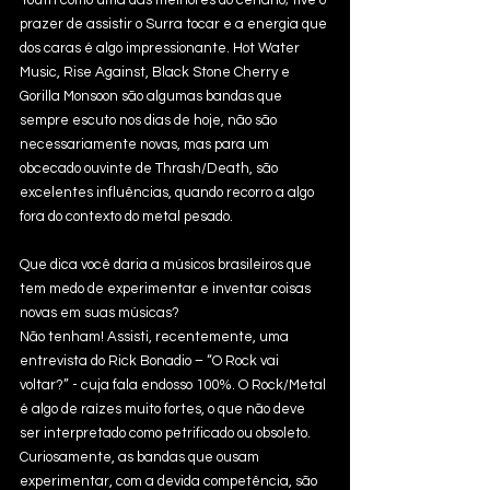
Youth como uma das melhores do cenário; tive o 
prazer de assistir o Surra tocar e a energia que 
dos caras é algo impressionante. Hot Water 
Music, Rise Against, Black Stone Cherry e 
Gorilla Monsoon são algumas bandas que 
sempre escuto nos dias de hoje, não são
necessariamente novas, mas para um 
obcecado ouvinte de Thrash/Death, são 
excelentes influências, quando recorro a algo 
fora do contexto do metal pesado.
Que dica você daria a músicos brasileiros que 
tem medo de experimentar e inventar coisas 
novas em suas músicas?
Não tenham! Assisti, recentemente, uma 
entrevista do Rick Bonadio – “O Rock vai 
voltar?” - cuja fala endosso 100%. O Rock/Metal 
é algo de raízes muito fortes, o que não deve 
ser interpretado como petrificado ou obsoleto. 
Curiosamente, as bandas que ousam 
experimentar, com a devida competência, são 