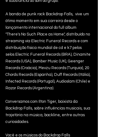
e substância do som do grupo. 
A banda de punk rock Backdrop Falls,  vive um 
ótimo momento em sua carreira desde o 
lançamento internacional do full album 
"There's No Such Place as Home", distribuído no 
streaming via Electric Funeral Records e com 
distribuição física mundial de cd e k7 pelos 
selos Electric Funeral Records (BRA), Dinamite 
Records (USA), Bomber Music (UK), Geenger 
Records (Croácia), Mevzu Records (Turquia), 20 
Chords Records (Espanha), Duff Records (Itália), 
Infected Records (Portugal), Audioslam (Chile) e 
Razor Records (Argentina). 
Conversamos com Ilton Tiger, baixista da 
Backdrop Falls, sobre influências musicais, sua 
trajetória na música, backline, entre outras 
curiosidades. 
Você e os músicos do Backdrop Falls 