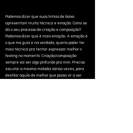
Podemos dizer que suas linhas de baixo 
apresentam muita técnica e emoção. Como se 
dá o seu processo de criação e composição?
Podemos dizer que é mais emoção. A emoção é 
o que me guia e na verdade, queria poder ter 
mais técnica pra tentar expressar melhor o 
feeling no momento. Criação/composição 
sempre vai ser algo profundo pra mim. Preciso 
escutar a mesma melodia várias vezes, para 
destilar aquilo de melhor que possa vir a ser 
utilizado como união entre a harmonia e ritmo. 
Não gosto de ir pelo caminho mais fácil e não 
importa quão simples possa ser a música, pra 
mim, é algo que utilizou o meu melhor, pra ficar 
pronta.
Como a música surgiu em sua vida?
Tive uma infância complicada, logo, era natural 