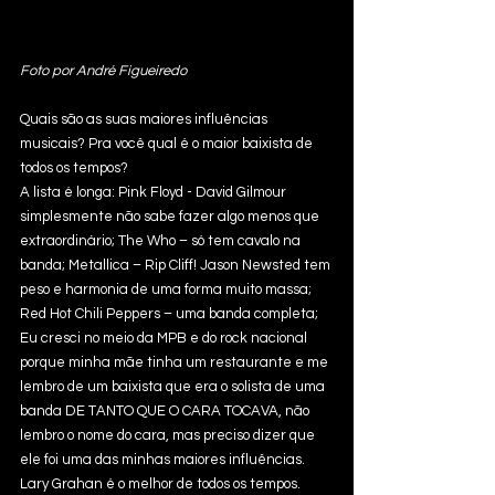
Foto por André Figueiredo
Quais são as suas maiores influências 
musicais? Pra você qual é o maior baixista de 
todos os tempos?
A lista é longa: Pink Floyd - David Gilmour 
simplesmente não sabe fazer algo menos que
extraordinário; The Who – só tem cavalo na 
banda; Metallica – Rip Cliff! Jason Newsted tem 
peso e harmonia de uma forma muito massa; 
Red Hot Chili Peppers – uma banda completa;
Eu cresci no meio da MPB e do rock nacional 
porque minha mãe tinha um restaurante e me 
lembro de um baixista que era o solista de uma 
banda DE TANTO QUE O CARA TOCAVA, não 
lembro o nome do cara, mas preciso dizer que 
ele foi uma das minhas maiores influências. 
Lary Grahan é o melhor de todos os tempos.