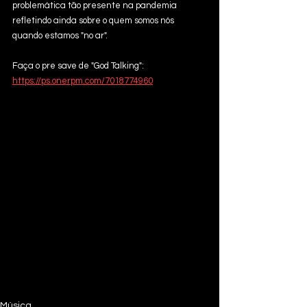
problemática tão presente na pandemia 
refletindo ainda sobre o quem somos nós 
quando estamos "no ar".
Faça o pre save de "God Talking": 
https://ps.onerpm.com/7018774960
Música