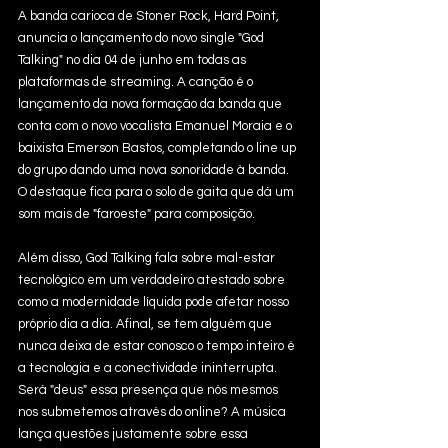
A banda carioca de Stoner Rock, Hard Point, 
anuncia o lançamento do novo single "God 
Talking" no dia 04 de junho em todas as 
plataformas de streaming. A canção é o 
lançamento da nova formação da banda que 
conta com o novo vocalista Emanuel Moraia e o 
baixista Emerson Bastos, completando o line up 
do grupo dando uma nova sonoridade à banda. 
O destaque fica para o solo de gaita que dá um 
som mais de "faroeste" para composição.
Além disso, God Talking fala sobre mal-estar 
tecnológico em um verdadeiro atestado sobre 
como a modernidade líquida pode afetar nosso 
próprio dia a dia. Afinal, se tem alguém que 
nunca deixa de estar conosco o tempo inteiro é 
a tecnologia e a conectividade ininterrupta. 
Será "deus" essa presença que nós mesmos 
nos submetemos através do online? A música 
lança questões justamente sobre essa 