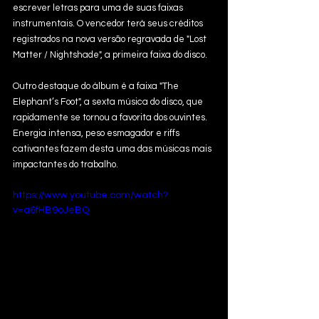
escrever letras para uma de suas faixas 
instrumentais. O vencedor terá seus créditos 
registrados na nova versão regravada de "Lost 
Matter / Nightshade", a primeira faixa do disco.
Outro destaque do álbum é a faixa "The 
Elephant’s Foot", a sexta música do disco, que 
rapidamente se tornou a favorita dos ouvintes. 
Energia intensa, peso esmagador e riffs 
cativantes fazem desta uma das músicas mais 
impactantes do trabalho.
https://www.youtube.com/watch?
v=a6fHB9oJeBQ