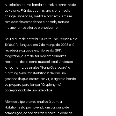
A Halation é uma banda de rock alternativo de 
Lakeland, Flórida, que mistura stoner rock, 
grunge, shoegaze, metal e post-rock em um 
som descrito como denso e pesado, mas ao 
mesmo tempo etéreo e envolvente.
Seu álbum de estreia, "Turn to The Person Next 
To You", foi lançado em 7 de março de 2025 e já 
recebeu elogios de escritores da SPIN 
Magazine, além de ter sido amplamente 
reconhecido na cena musical local. Antes do 
lançamento, os singles "Going Overboard" e 
"Forming New Constellations" deram um 
gostinho do que estava por vir, e agora a banda 
se prepara para lançar "Cryptonyms", 
acompanhado de um videoclipe.
Além do clipe promocional do álbum, a 
Halation está promovendo um concurso de 
composição, dando aos fãs a oportunidade de 