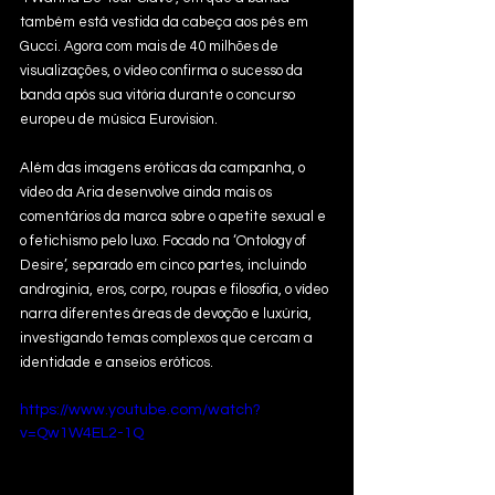
também está vestida da cabeça aos pés em 
Gucci. Agora com mais de 40 milhões de 
visualizações, o vídeo confirma o sucesso da 
banda após sua vitória durante o concurso 
europeu de música Eurovision.
Além das imagens eróticas da campanha, o 
vídeo da Aria desenvolve ainda mais os 
comentários da marca sobre o apetite sexual e 
o fetichismo pelo luxo. Focado na ‘Ontology of 
Desire’, separado em cinco partes, incluindo 
androginia, eros, corpo, roupas e filosofia, o vídeo 
narra diferentes áreas de devoção e luxúria, 
investigando temas complexos que cercam a 
identidade e anseios eróticos.
https://www.youtube.com/watch?
v=Qw1W4EL2-1Q