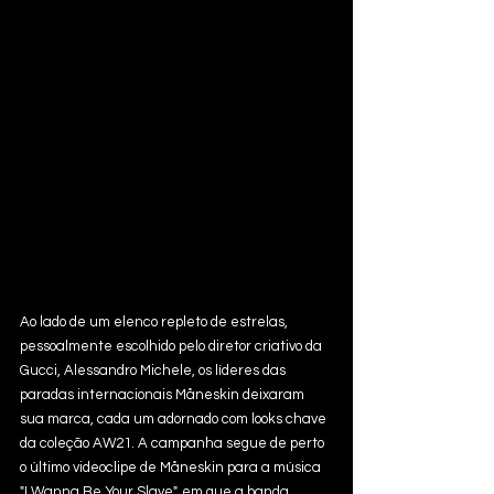
Ao lado de um elenco repleto de estrelas, 
pessoalmente escolhido pelo diretor criativo da 
Gucci, Alessandro Michele, os líderes das 
paradas internacionais Måneskin deixaram 
sua marca, cada um adornado com looks chave 
da coleção AW21. A campanha segue de perto 
o último videoclipe de Måneskin para a música 
"I Wanna Be Your Slave", em que a banda 