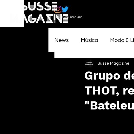
Por Sylvia Süssekind
News
Música
Moda & Li
Susse Magazine
Grupo de
THOT, re
"Bateleu