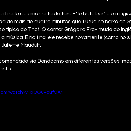
 tirado de uma carta de tarô - "le bateleur" é o mágico 
da de mais de quatro minutos que flutua no baixo de 
e típico de Thot. O cantor Grégoire Fray muda do inglê
 a música. E no final ele recebe novamente (como no sin
 Juliette Mauduit.
ncomendado via Bandcamp em diferentes versões, mas 
anto.
e.com/watch?v=pQO0VdufOXY