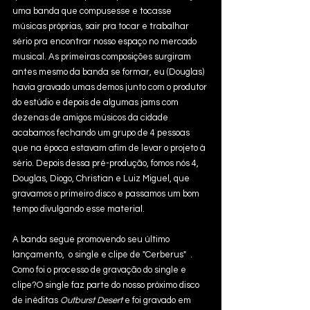
uma banda que compusesse e tocasse 
músicas próprias, sair pra tocar e trabalhar 
sério pra encontrar nosso espaço no mercado 
musical. As primeiras composições surgiram 
antes mesmo da banda se formar, eu (Douglas) 
havia gravado umas demos junto com o produtor 
do estúdio e depois de algumas jams com 
dezenas de amigos músicos da cidade 
acabamos fechando um grupo de 4 pessoas 
que na época estavam afim de levar o projeto à 
sério. Depois dessa pré-produção, fomos nós 4, 
Douglas, Diogo, Christian e Luiz Miguel, que 
gravamos o primeiro disco e passamos um bom 
tempo divulgando esse material.
A banda segue promovendo seu último 
lançamento,  o single e clipe de "Cerberus"  . 
Como foi o processo de gravação do single e 
clipe?O single faz parte do nosso próximo disco 
de inéditas 
Outburst Desert 
e foi gravado em 