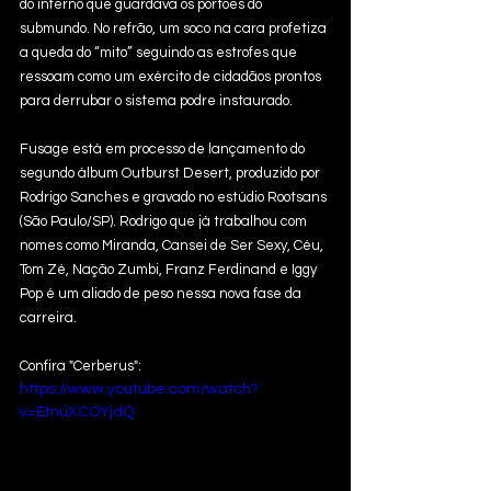
do inferno que guardava os portões do 
submundo. No refrão, um soco na cara profetiza 
a queda do “mito” seguindo as estrofes que 
ressoam como um exército de cidadãos prontos 
para derrubar o sistema podre instaurado.
Fusage está em processo de lançamento do 
segundo álbum Outburst Desert, produzido por 
Rodrigo Sanches e gravado no estúdio Rootsans 
(São Paulo/SP). Rodrigo que já trabalhou com 
nomes como Miranda, Cansei de Ser Sexy, Céu, 
Tom Zé, Nação Zumbi, Franz Ferdinand e Iggy 
Pop é um aliado de peso nessa nova fase da 
carreira. 
Confira "Cerberus":
https://www.youtube.com/watch?
v=EtnuXCOYjdQ