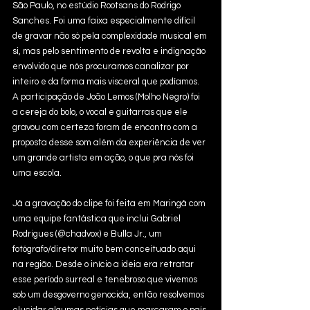
São Paulo, no estúdio Rootsans do Rodrigo 
Sanches. Foi uma faixa especialmente difícil 
de gravar não só pela complexidade musical em 
si, mas pelo sentimento de revolta e indignação 
envolvido que nós procuramos canalizar por 
inteiro e da forma mais visceral que podíamos. 
A participação de João Lemos (Molho Negro) foi 
a cereja do bolo, o vocal e guitarras que ele 
gravou com certeza foram de encontro com a 
proposta desse som além da experiência de ver 
um grande artista em ação, o que pra nós foi 
uma escola.
Já a gravação do clipe foi feita em Maringá com 
uma equipe fantástica que inclui Gabriel 
Rodrigues (@chadvox) e Bulla Jr., um 
fotógrafo/diretor muito bem conceituado aqui 
na região. Desde o início a ideia era retratar 
esse período surreal e tenebroso que vivemos 
sob um desgoverno genocida, então resolvemos 