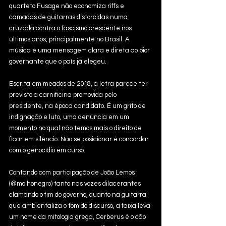
quarteto Fusage não economiza riffs e 
camadas de guitarras distorcidas numa 
cruzada contra o fascismo crescente nos 
últimos anos, principalmente no Brasil. A 
música é uma mensagem clara e direta ao pior 
governante que o país já elegeu.
Escrita em meados de 2018, a letra parece ter 
previsto a carnificina promovida pelo 
presidente, na época candidato. É um grito de 
indignação e luto, uma denúncia em um 
momento no qual não temos mais o direito de 
ficar em silêncio. Não se posicionar é concordar 
com o genocídio em curso.
Contando com participação de João Lemos 
(@molhonegro) tanto nas vozes dilacerantes 
clamando o fim do governo, quanto na guitarra 
que ambientaliza o tom do discurso, a faixa leva 
um nome da mitologia grega, Cerberus é o cão 