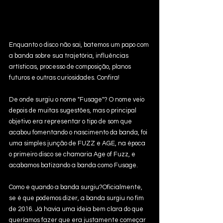
Enquanto o disco não sai, batemos um papo com 
a banda sobre sua trajetória, influências 
artísticas, processo de composição, planos 
futuros e outras curiosidades. Confira!
De onde surgiu o nome "Fusage"? O nome veio 
depois de muitas sugestões, mas o principal 
objetivo era representar o tipo de som que 
acabou fomentando o nascimento da banda, foi 
uma simples junção de FUZZ e AGE, na época 
o primeiro disco se chamaria Age of Fuzz, e 
acabamos batizando a banda como Fusage.
Como e quando a banda surgiu?Oficialmente, 
se é que podemos dizer, a banda surgiu no fim 
de 2016. Já havia uma ideia bem clara do que 
queríamos fazer que era justamente começar 