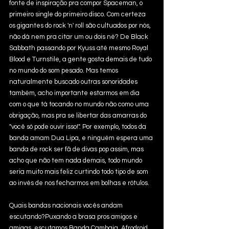
fonte de inspiração pra compor Spaceman, o 
primeiro single do primeiro disco. Com certeza 
os gigantes do rock 'n' roll são cultuados por nós, 
não dá nem pra citar um ou dois né? De Black 
Sabbath passando por Kyuss até mesmo Royal 
Blood e Turnstile, a gente gosta demais de tudo 
no mundo do som pesado. Mas temos 
naturalmente buscado outras sonoridades 
também, acho importante estarmos em dia 
com o que tá tocando no mundo não como uma 
obrigação, mas pra se libertar das amarras do 
"você só pode ouvir isso!". Por exemplo, todos da 
banda amam Dua Lipa, e ninguém espera uma 
banda de rock ser fã de divas pop assim, mas 
acho que não tem nada demais, todo mundo 
seria muito mais feliz curtindo todo tipo de som 
ao invés de nos fecharmos em bolhas e rótulos. 
Quais bandas nacionais vocês andam 
escutando?Puxando a brasa pros amigos e 
amigas, escutamos Banda Cambaia, Afrodroid, 