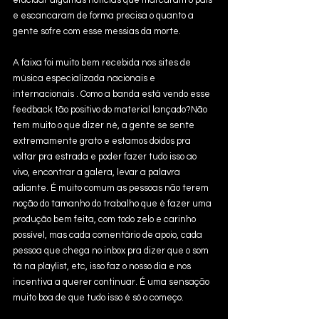
elucidar algumas notícias que marcaram o país 
e escancaram de forma precisa o quanto a 
gente sofre com esse messias da morte. 
A faixa foi muito bem recebida nos sites de 
música especializada nacionais e 
internacionais . Como a banda está vendo esse 
feedback tão positivo do material lançado?Não 
tem muito o que dizer né, a gente se sente 
extremamente grato e estamos doidos pra 
voltar pra estrada e poder fazer tudo isso ao 
vivo, encontrar a galera, levar a palavra 
adiante. É muito comum as pessoas não terem 
noção do tamanho do trabalho que é fazer uma 
produção bem feita, com todo zelo e carinho 
possível, mas cada comentário de apoio, cada 
pessoa que chega no inbox pra dizer que o som 
tá na playlist, etc, isso faz o nosso dia e nos 
incentiva a querer continuar. É uma sensação 
muito boa de que tudo isso é só o começo.