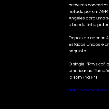
primeiros concertos
notada por um A&R d
Angeles para uma sé
a banda tinha potenc
Depois de apenas 4 
Estados Unidos e u
seguinte.
O single  "Physical"
americanas. També
(o som!) na FM
https://www.youtube