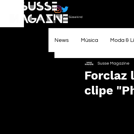
Por Sylvia Süssekind
News
Música
Moda & Li
Susse Magazine
Forclaz 
clipe "P