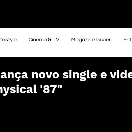
festyle
Cinema & TV
Magazine Issues
Ent
lança novo single e vid
hysical '87"