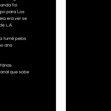
anda foi 
upo para Los 
ia era ver se 
de L.A.
 turnê pelos 
no ano 
tárias 
anal que sobe 