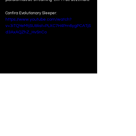
Confira Evolutionary Sleeper: 
https://www.youtube.com/watch?
v=3iTQYeMtjSU&list=PLXC7H4Pm6ygPCATjS
d3AxAQZhZ_HvSnCo
Música