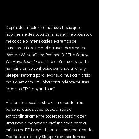
Depois de introduzir uma nova fusão que 
habilmente desfocou as linhas entre o pós-rock 
melódico e o intensidades extremas de 
Hardcore / Black Metal através  dos singles 
“Where Wolves Once Roamed ”e“ The Sorrow 
We Have Sown ”- o artista anônimo residente 
no Reino Unido conhecido como Evolutionary 
Sleeper retorna para levar sua música híbrida 
mais além com um linha contundente de três 
faixas no EP "Labyrinthian". 
Alistando os vocais sobre-humanos de três 
personalidades separadas, únicas e 
extraordinariamente poderosas para trazer 
uma nova dimensão de profundidade para a 
música no EP Labyrinthian, o mais recentes  de 
Evol faixas utionary Sleeper apresentam os 