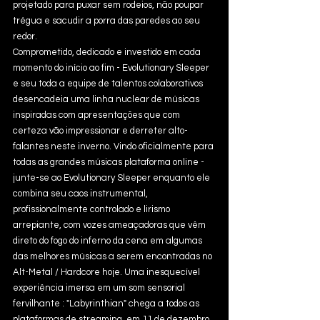
projetado para puxar sem rodeios, não poupar 
trégua e sacudir a porra das paredes ao seu 
redor.
Comprometido, dedicado e investido em cada 
momento do início ao fim - Evolutionary Sleeper 
e seu toda a equipe de talentos colaborativos 
desencadeia uma linha nuclear de músicas 
inspiradas com apresentações que com 
certeza vão impressionar e derreter alto-
falantes neste inverno. Vindo oficialmente para 
todas as grandes músicas plataforma online - 
junte-se ao Evolutionary Sleeper enquanto ele 
combina seu caos instrumental, 
profissionalmente controlado e lirismo 
arrepiante, com vozes ameaçadoras que vêm 
direto do fogo do inferno da cena em algumas 
das melhores músicas a serem encontradas no 
Alt-Metal / Hardcore hoje. Uma inesquecível 
experiência imersa em um som sensorial 
fervilhante : "Labyrinthian" chega a todos as 
plataformas de streaming  em 11 de dezembro. 