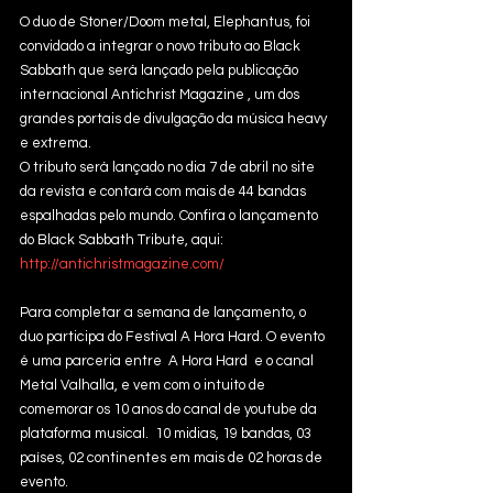
O duo de Stoner/Doom metal, Elephantus, foi 
convidado a integrar o novo tributo ao Black 
Sabbath que será lançado pela publicação 
internacional Antichrist Magazine , um dos 
grandes portais de divulgação da música heavy 
e extrema. 
O tributo será lançado no dia 7 de abril no site 
da revista e contará com mais de 44 bandas 
espalhadas pelo mundo. Confira o lançamento 
do Black Sabbath Tribute, aqui: 
http://antichristmagazine.com/
Para completar a semana de lançamento, o 
duo participa do Festival A Hora Hard. O evento 
é uma parceria entre  A Hora Hard  e o canal 
Metal Valhalla, e vem com o intuito de 
comemorar os 10 anos do canal de youtube da 
plataforma musical.  10 midias, 19 bandas, 03 
países, 02 continentes em mais de 02 horas de 
evento. 