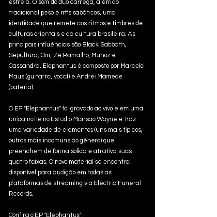
estréia. O som do duo carrega, além do 
tradicional peso e riffs sabáticos, uma 
identidade que remete aos ritmos e timbres de 
culturas orientais e da cultura brasileira. As 
principais influências são Black Sabbath, 
Sepultura, Om, Zé Ramalho, Muñoz e 
Cassandra. Elephantus é composto por Marcelo 
Maus (guitarra, vocal) e Andrei Mamede 
(bateria).  
O EP "Elephantus" foi gravado ao vivo e em uma 
única noite no Estúdio Mansão Wayne e traz 
uma variedade de elementos (uns mais típicos, 
outros mais incomuns ao gênero) que 
preenchem de forma sólida e atrativa suas 
quatro faixas. O novo material se encontra 
disponível para audição em todas as 
plataformas de streaming via Electric Funeral 
Records. 
Confira o EP "Elephantus": 