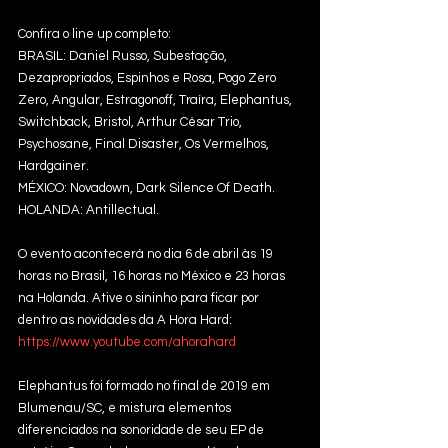
Confira o line up completo:
BRASIL: Daniel Russo, Subestação, 
Dezapropriados, Espinhos e Rosa, Pogo Zero 
Zero, Angular, Estragonoff, Traíra, Elephantus, 
Switchback, Bristol, Arthur César Trio, 
Psychosane, Final Disaster, Os Vermelhos, 
Hardgainer.
MÉXICO: Novadown, Dark Silence Of Death.
HOLANDA: Antillectual.
O evento acontecerá no dia 6 de abril às 19 
horas no Brasil, 16 horas no México e 23 horas 
na Holanda. Ative o sininho para ficar por 
dentro as novidades da A Hora Hard: 
https://www.youtube.com/ahorahard
Elephantus foi formado no final de 2019 em 
Blumenau/SC, e mistura elementos 
diferenciados na sonoridade de seu EP de 