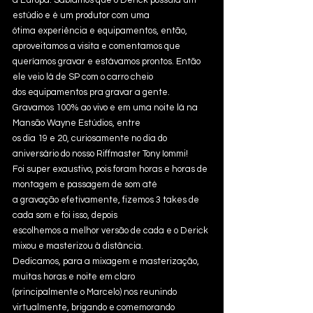
a Europa. Sabíamos que o Derick possuía um 
estúdio e é um produtor com uma
ótima experiência e equipamentos, então, 
aproveitamos a visita e comentamos que
queríamos gravar e estávamos prontos. Então 
ele veio lá de SP com o carro cheio
dos equipamentos pra gravar a gente.
Gravamos 100% ao vivo e em uma noite lá na 
Mansão Wayne Estúdios, entre
os dia 19 e 20, curiosamente no dia do 
aniversário do nosso Riffmaster Tony Iommi!
Foi super exaustivo, pois foram horas e horas de 
montagem e passagem de som até
a gravação efetivamente, fizemos 3 takes de 
cada som e foi isso, depois
escolhemos a melhor versão de cada e o Derick 
mixou e masterizou à distância.
Dedicamos, para a mixagem e masterização, 
muitas horas e noite em claro
(principalmente o Marcelo) nos reunindo 
virtualmente, brigando e comemorando