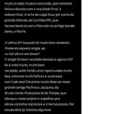
muito a cada música concluída, pois estamos 
felizes demais com o resultado final, é
indescritível. A arte da capa ficou por conta do 
grande Rômulo, de Curitiba/PR, que
tocava bateria com o Marcelo na antiga banda 
deles, o Marte.
O último EP lançado foi muito bem recebido. 
Podemos esperar single, ep
ou full album em breve? 
O single foi bem recebido demais e agora o EP 
foi e está muito, muito bem
recebido, está tendo uma repercussão muito 
boa, estamos muito felizes e surpresos
com tudo isso! Devemos muito disso ao nosso 
grande amigo Matheus Jacques, da
Bruxa Verde Produções lá de Floripa, que 
abraçou nosso projeto e espalhou pra
vários contatos nacionais e internacionais. Por 
causa dele já tivemos algumas