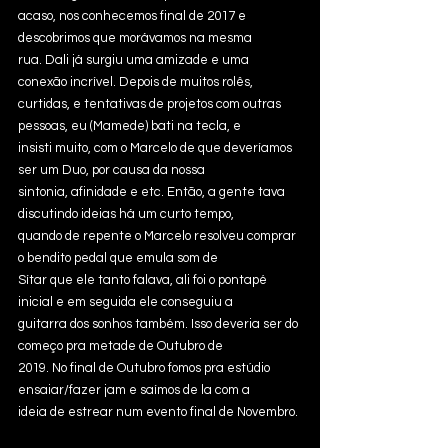
acaso, nos conhecemos final de 2017 e 
descobrimos que morávamos na mesma
rua. Dali já surgiu uma amizade e uma 
conexão incrível. Depois de muitos rolês,
curtidas, e tentativas de projetos com outras 
pessoas, eu (Mamede) bati na tecla, e
insisti muito, com o Marcelo de que deveríamos 
ser um Duo, por causa da nossa
sintonia, afinidade e etc. Então, a gente tava 
discutindo ideias há um curto tempo,
quando de repente o Marcelo resolveu comprar 
o bendito pedal que emula som de
Sítar que ele tanto falava, ali foi o pontapé 
inicial e em seguida ele conseguiu a
guitarra dos sonhos também. Isso deveria ser do 
começo pra metade de Outubro de
2019. No final de Outubro fomos pra estúdio 
ensaiar/fazer jam e saímos de la com a
ideia de estrear num evento final de Novembro.