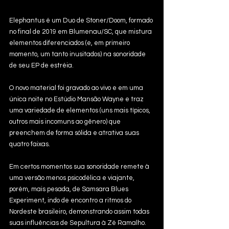
Elephantus é um Duo de Stoner/Doom, formado 
no final de 2019 em Blumenau/SC, que mistura 
elementos diferenciados (e, em primeiro 
momento, um tanto inusitados) na sonoridade 
de seu EP de estréia.
O novo material foi gravado ao vivo e em uma 
única noite no Estúdio Mansão Wayne e traz 
uma variedade de elementos (uns mais típicos, 
outros mais incomuns ao gênero) que 
preenchem de forma sólida e atrativa suas 
quatro faixas. 
Em certos momentos sua sonoridade remete à 
uma versão menos psicodélica e viajante, 
porém, mais pesada, de Samsara Blues 
Experiment, indo de encontro a ritmos do 
Nordeste brasileiro, demonstrando assim todas 
suas influências de Sepultura à Zé Ramalho. 