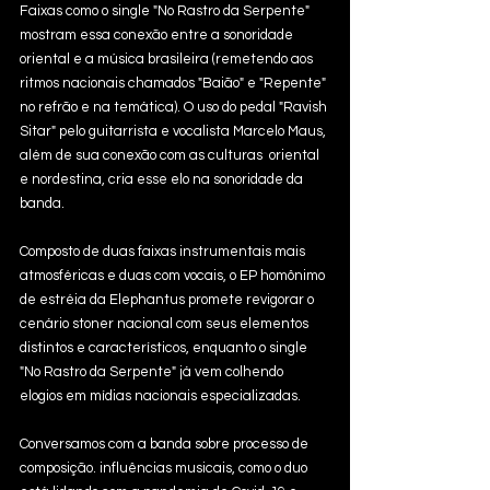
Faixas como o single "No Rastro da Serpente" 
mostram essa conexão entre a sonoridade 
oriental e a música brasileira (remetendo aos 
ritmos nacionais chamados "Baião" e "Repente" 
no refrão e na temática). O uso do pedal "Ravish 
Sitar" pelo guitarrista e vocalista Marcelo Maus, 
além de sua conexão com as culturas  oriental 
e nordestina, cria esse elo na sonoridade da 
banda.
Composto de duas faixas instrumentais mais 
atmosféricas e duas com vocais, o EP homônimo 
de estréia da Elephantus promete revigorar o 
cenário stoner nacional com seus elementos 
distintos e característicos, enquanto o single 
"No Rastro da Serpente" já vem colhendo 
elogios em mídias nacionais especializadas.
Conversamos com a banda sobre processo de 
composição. influências musicais, como o duo 