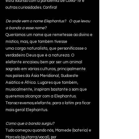
está lidando com a pandemia de Covid-19 e 
outras curiosidades. Confira!
De onde vem o nome Elephantus?   O que levou 
a banda a esse nome?
Queríamos um nome que remetesse ao divino e 
místico, mas, que também tivesse
uma carga naturalista, que personificasse o 
verdadeiro Deus que é a natureza. O
elefante encaixou bem por ser um animal 
sagrado em várias culturas, principalmente
nos países da Ásia Meridional, Sudoeste 
Asiático e África. Lugares que também,
musicalmente, inspiram bastante o som que 
queremos alcançar com a Elephantus.
Transcrevemos;elefante; para o latim pra ficar 
mais geral Elephantus.
Como que a banda surgiu?
Tudo começou quando nós, Mamede (bateria) e 
Marcelo (guitarra/vocal), por