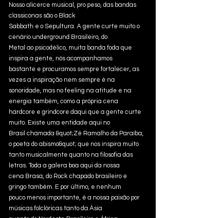
Nosso alicerce musical, pro peso, das bandas 
classiconas são o Black
Sabbath e o Sepultura. A gente curte muito o 
cenário underground Brasileiro, do
Metal ao psicodélico, muita banda foda que 
inspira a gente, nós acompanhamos
bastante e procuramos sempre fortalecer, as 
vezes a inspiração nem sempre é na
sonoridade, mas no feeling na atitude e na 
energia também, como a própria cena
hardcore e grindcore daqui que a gente curte 
muito. Existe uma entidade aqui no
Brasil chamada &quot;Zé Ramalho da Paraíba, 
o poeta do abismo&quot; que nos inspira muito 
tanto musicalmente quanto na filosofia das 
letras. Toda a galera boa aqui da nossa
cena Brasa, do Rock chapado brasileiro e 
gringo também. E por último, e nenhum
pouco menos importante, é a nossa paixão por 
músicas folclóricas tanto da Ásia