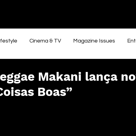
festyle
Cinema & TV
Magazine Issues
Ent
reggae Makani lança n
Coisas Boas”