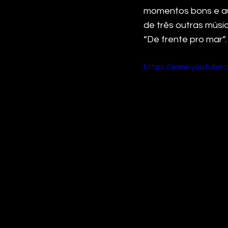
momentos bons e au
de três outras músi
“De frente pro mar”
https://www.youtub