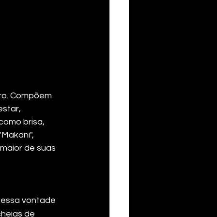
rro. Compõem 
star, 
como brisa, 
Makani", 
 maior de suas 
 
 essa vontade 
cheias de 