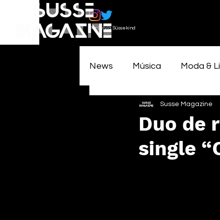
Por Sylvia Süssekind
News
Música
Moda & Li
Susse Magazine
Duo de 
single “