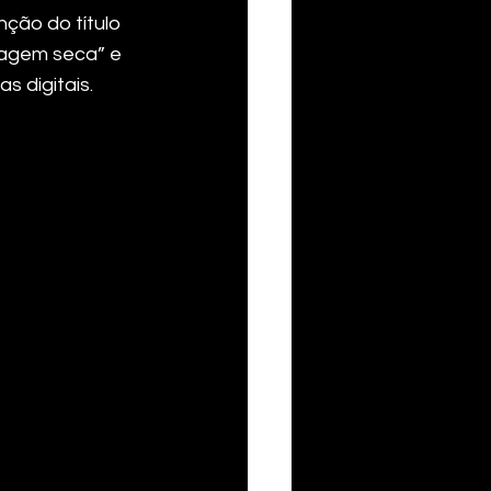
ão do título 
hagem seca” e 
s digitais.