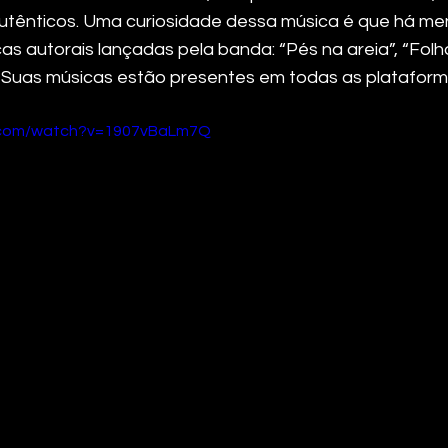
tênticos. Uma curiosidade dessa música é que há menç
cas autorais lançadas pela banda: “Pés na areia”, “Fol
. Suas músicas estão presentes em todas as plataforma
e.com/watch?v=1907vBaLm7Q