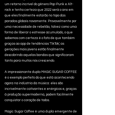
um retorno incrível do gênero Pop-Punk e Alt-
rock e tenho certeza que 2022 será o ano em 
que eles finalmente estarão no topo das 
paradas globais novamente. Provavelmente por 
uma necessidade de rebelião, talvez como uma 
forma de liberar o estresse acumulado, o que 
sabemos com certeza é o fato de que também 
graças ao app de tendências 'TikTok', as 
gerações mais jovens estão finalmente 
descobrindo aquelas bandas que significaram 
tanto para muitos nós crescendo. 
A impressionante dupla MAGIC SUGAR COFFEE 
é o exemplo perfeito do que está acontecendo 
agora na indústria da música: eles são 
incrivelmente cativantes e enérgicos e, graças 
à produção supermoderna, podem facilmente 
conquistar o coração de todos. 
Magic Sugar Coffee é uma dupla emergente de 