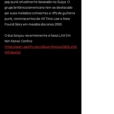
pop-punk atualmente baseada na Suíça. O 
grupo britânico/americano tem se destacado 
por suas melodias cativantes e riffs de guitarra 
punk, reminiscentes de All Time Low e New 
Found Glory em meados dos anos 2000.
O duo lançou recentemente a faixa LAX (I'm 
Not Alone). Confira: 
https://open.spotify.com/album/6yevLyCbE9LzNS
WthdgeG2