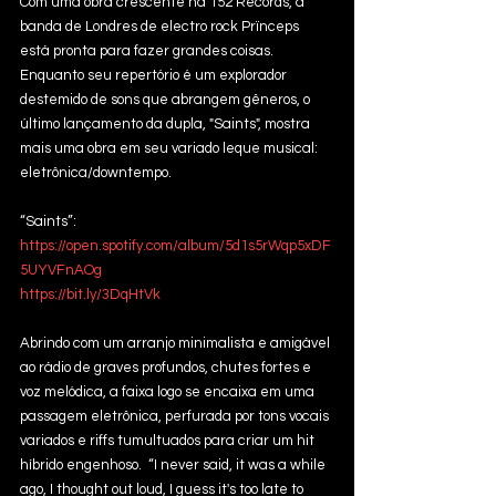
Com uma obra crescente na 152 Records, a 
banda de Londres de electro rock Prïnceps 
está pronta para fazer grandes coisas. 
Enquanto seu repertório é um explorador 
destemido de sons que abrangem gêneros, o 
último lançamento da dupla, "Saints", mostra 
mais uma obra em seu variado leque musical: 
eletrônica/downtempo.
“Saints”: 
https://open.spotify.com/album/5d1s5rWqp5xDF
5UYVFnAOg
https://bit.ly/3DqHtVk
Abrindo com um arranjo minimalista e amigável 
ao rádio de graves profundos, chutes fortes e 
voz melódica, a faixa logo se encaixa em uma 
passagem eletrônica, perfurada por tons vocais 
variados e riffs tumultuados para criar um hit 
híbrido engenhoso.  “I never said, it was a while 
ago, I thought out loud, I guess it's too late to 