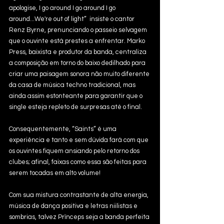
apologise, I go around I go around I go 
around...We're out of light”  insiste o cantor 
Renz Byrne, prenunciando o passeio selvagem 
que o ouvinte está prestes a enfrentar. Marko 
Press, baixista e produtor da banda, centraliza 
a composição em torno do baixo dedilhado para 
criar uma paisagem sonora não muito diferente 
da casa de música techno tradicional, mas 
ainda assim estonteante para garantir que o 
single esteja repleto de surpresas até o final. 
Consequentemente, “Saints” é uma 
experiência e tanto e sem dúvida fará com que 
os ouvintes fiquem ansiando pelo retorno dos 
clubes; afinal, faixas como essa são feitas para 
serem tocadas em alto volume!
Com sua mistura contrastante de alta energia, 
música de dança positiva e letras niilistas e 
sombrias, talvez Prïnceps seja a banda perfeita 