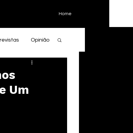
Home
revistas
Opinião
nos
 e Um