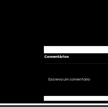
Comentários
Escreva um comentário
Agonia lança o novo single
"Rocha Eterna" e reafirma
sua identidade no
metalcore