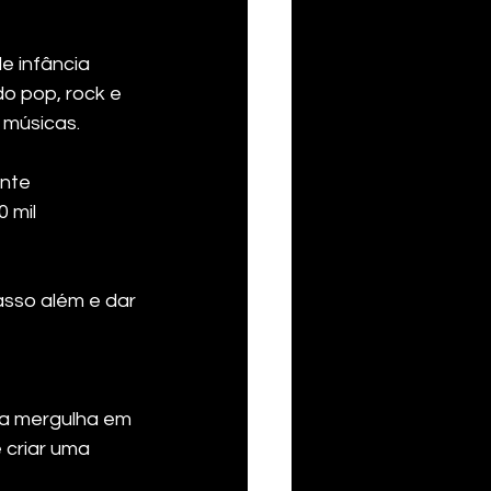
e infância
 do pop, rock e
 músicas.
nte 
 mil 
asso além e dar
ra mergulha em
 criar uma 