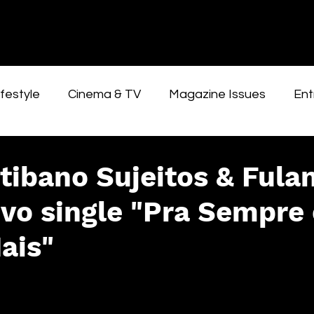
festyle
Cinema & TV
Magazine Issues
Ent
tibano Sujeitos & Fula
ovo single "Pra Sempre
ais"