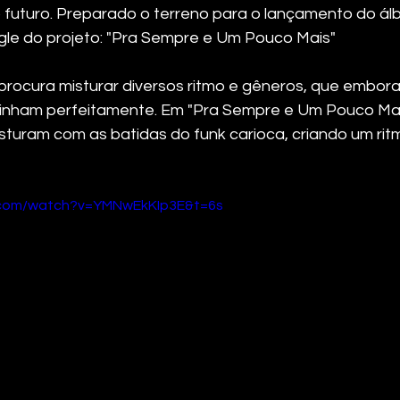
 futuro. Preparado o terreno para o lançamento do ál
gle do projeto: "Pra Sempre e Um Pouco Mais"
procura misturar diversos ritmo e gêneros, que embo
alinham perfeitamente. Em "Pra Sempre e Um Pouco Mai
isturam com as batidas do funk carioca, criando um rit
.com/watch?v=YMNwEkKIp3E&t=6s