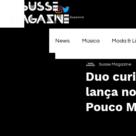
Por Sylvia Süssekind
News
Música
Moda & Li
Susse Magazine
Duo curi
lança n
Pouco M