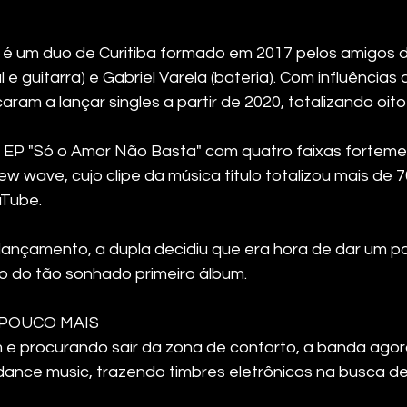
s é um duo de Curitiba formado em 2017 pelos amigos d
 e guitarra) e Gabriel Varela (bateria). Com influências
am a lançar singles a partir de 2020, totalizando oito
 EP "Só o Amor Não Basta" com quatro faixas forteme
ew wave, cujo clipe da música título totalizou mais de 70
uTube.
lançamento, a dupla decidiu que era hora de dar um p
ão do tão sonhado primeiro álbum.
 POUCO MAIS
e procurando sair da zona de conforto, a banda ago
 dance music, trazendo timbres eletrônicos na busca de