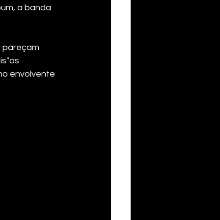
bum, a banda 
ra pareçam
s"os 
mo envolvente 