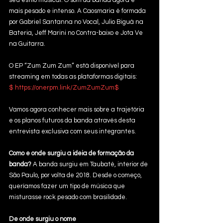
seu estilo musical. O som da banda agora é 
mais pesado e intenso. A Caosmaria é formada 
por Gabriel Santanna no Vocal, Julio Biguá na 
Bateria, Jeff Marini no Contra-baixo e Jota Ve 
na Guitarra.
O EP “Zum Zum Zum” está disponível para 
streaming em todas as plataformas digitais: 
$ 
https://onerpm.link/ZumZumZum$
Vamos agora conhecer mais sobre a trajetória 
e os planos futuros da banda através desta 
entrevista exclusiva com seus integrantes.
Como e onde surgiu a ideia de formação da 
banda?
 A banda surgiu em Taubaté, interior de 
São Paulo, por volta de 2018. Desde o começo, 
queríamos fazer um tipo de música que 
misturasse rock pesado com brasilidade.
De onde surgiu o nome 