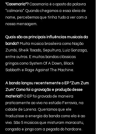
"Caosmaria"?
 Caosmaria é o oposto da palavra 
“calmaria”. Quando chegamos a essa ideia de 
nome, percebemos que tinha tudo a ver com a 
nossa mensagem.
Quais são as principais influências musicais da 
banda?
 Muita música brasileira como Nação 
Zumbi, Sheik Tosado, Sepultura, Luiz Gonzaga, 
entre outros. E muitas bandas clássicas 
gringas como System Of A Down, Black 
Sabbath e Rage Against The Machine.
A banda lançou recentemente o EP "Zum Zum 
Zum". Como foi a gravação e produção desse 
material?
 O EP foi gravado de maneira 
praticamente ao vivo no estúdio Ferrovia, na 
cidade de Lorena. Queríamos que ele 
traduzisse a energia da banda como ela é ao 
vivo. São 5 músicas que misturam maracatu, 
congada e jongo com a pegada do hardcore. 