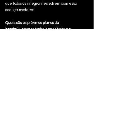
que todos os integrantes sofrem com essa 
doença moderna.
Quais são os próximos planos da 
banda?
 Estamos trabalhando forte na 
divulgação do EP "Zum Zum Zum", iniciando a 
gravação do clipe da música "Cacho de 
Marimbondo" e trabalhando em novas músicas.