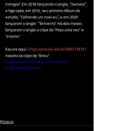
inimigos”. Em 2018 lançaram o single, “Semear”, 
e logo após, em 2019, seu primeiro álbum de 
estúdio, “Colhendo um novo eu”, e em 2020 
lançaram o single  “Tormento". Há dois meses 
lançaram o single e clipe de "Mais uma vez" e 
"Interior".
Escute aqui: 
https://onerpm.link/675683778741
Assista ao clipe de "Breu": 
https://www.youtube.com/watch?
v=QmpuRCxemJM
Música