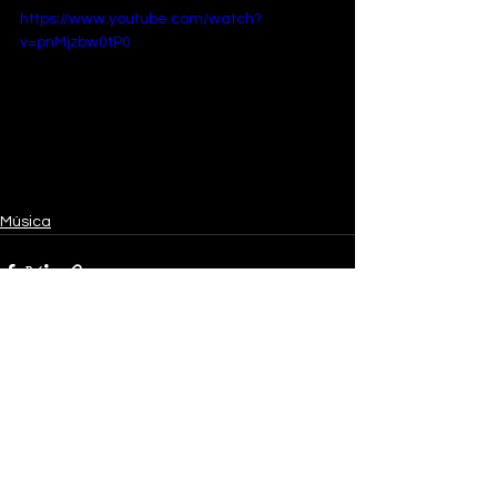
https://www.youtube.com/watch?
v=pnMjzbw0tP0
Música
Ver tudo
Posts recentes