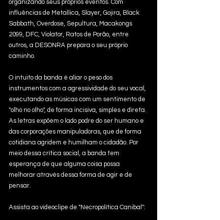
organizando seus próprios eventos. Com 
influências de Metallica, Slayer, Gojira, Black 
Sabbath, Overdose, Sepultura, Macakongs 
2099, DFC, Violator, Ratos de Porão, entre 
outros, a DESONRA prepara o seu próprio 
caminho.
O intuito da banda é aliar o peso dos 
instrumentos com a agressividade do seu vocal, 
executando as músicas com um sentimento de 
"olho no olho", de forma incisiva, simples e direta. 
As letras expõem o lado podre do ser humano e 
das corporações manipuladoras, que de forma 
cotidiana agridem e humilham o cidadão. Por 
meio dessa crítica social, a banda tem 
esperança de que alguma coisa possa 
melhorar através dessa forma de agir e de 
pensar.
Assista ao videoclipe de "Necropolítica Canibal":