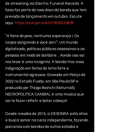
de streaming via Electric Funeral Records. A 
faixa faz parte do novo disco da banda que tem 
previsão de lançamento em outubro. Escute 
aqui: 
https://onerpm.link/957806330828
“A fome do povo, nenhuma esperança \ Os 
corpos sangrando e você sorri”; Um mundo 
digitalizado, políticas públicas assassinas e as 
pessoas em modo de barbárie... Aonde isso vai 
nos levar é uma incógnita. A banda traz essa 
indignação em forma de letra forte e 
instrumental agressivo. Gravada em Março de 
2022 no Estúdio Fusão, em São Paulo/SP e 
produzida por Thiago Bianchi (Noturnall), 
NECROPOLÍTICA CANIBAL é uma música que 
vai te fazer refletir e bater cabeça!
Desde meados de 2014, a DESONRA está ativa 
e busca somar na cena independente, fazendo 
parcerias com bandas de outros estados e 