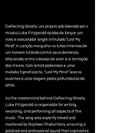
Deflecting Ghosts, um projeto solo liderado por o 
músico Luke Fitzgerald acaba de lançar um 
novo e assustador single intitulado "Lost My 
Mind". A canção mergulha no lutas internas de 
um homem lutando contra seus demônios, 
dilacerado entre o desejo de viver e a tentação 
das trevas. Com letras poderosas e uma 
melodia hipnotizante, "Lost My Mind" leva os 
ouvintes a uma viagem pelas profundezas da 
alma.
As the mastermind behind Deflecting Ghosts, 
Luke Fitzgerald is responsible for writing, 
recording, and performing all aspects of the 
music. The song was expertly mixed and 
mastered by Raytown Productions, ensuring a 
polished and professional sound that captivates 