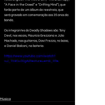
“A Face in the Crowd” e “Drifting Mind”), que 
farão parte de um álbum de reestreia, que 
será gravado em comemoração aos 35 anos da 
banda.
Os integrantes do Deadly Shadows são: Tony 
Devil, nos vocais, Maurício Grezzana e Júlio 
Machado, nas guitarras, Davi Frezza, no baixo, 
e Daniel Balconi, na bateria.
https://www.youtube.com/watch?
v=I_T59Gu30gA&feature=emb_title
Música