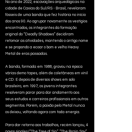
No ano de 2022, escavações arqueológicas na 
cidade de Caxias do Sul/RS - Brasil, revelaram 
fósseis de uma banda que fez história no início 
dos anos 90. Ao agrupar novamente os vestígios 
encontrados, os integrantes da formação 
original do “Deadly Shadows” decidiram 
retomar as atividades, mantendo o antigo nome 
e se propondo a ecoar o bom e velho Heavy 
Metal de eras passadas. 
A banda, formada em 1988, gravou na época 
várias demo tapes, além de coletâneas em vinil 
e CD. E depois de diversos shows em solo 
brasileiro, em 1997, os jovens integrantes 
resolveram parar para dar andamento aos 
seus estudos e carreiras profissionais em outros 
segmentos. Porém, a paixão pelo Metal nunca 
os deixou, voltando agora com toda energia.
Para dar retorno aos trabalhos, recém lançou, 4 
novos singles (“The Tree of Sin”, “The Brain Spy”, 