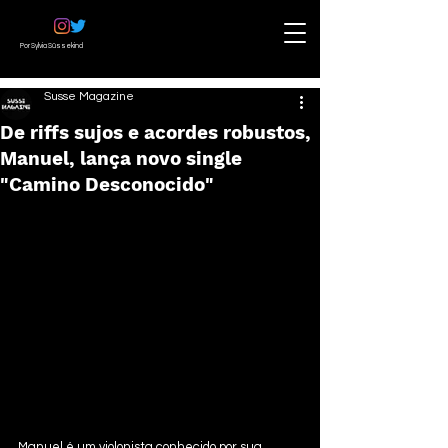
Por Sylvia Süssekind
Susse Magazine
De riffs sujos e acordes robustos,
Manuel, lança novo single
"Camino Desconocido"
Manuel é um violonista conhecido por sua 