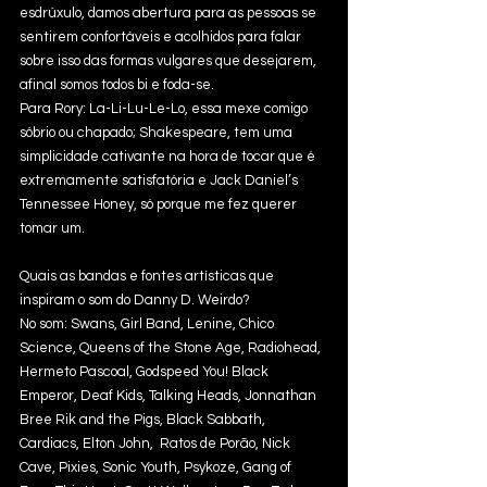
esdrúxulo, damos abertura para as pessoas se 
sentirem confortáveis e acolhidos para falar 
sobre isso das formas vulgares que desejarem, 
afinal somos todos bi e foda-se.
Para Rory: La-Li-Lu-Le-Lo, essa mexe comigo 
sóbrio ou chapado; Shakespeare, tem uma 
simplicidade cativante na hora de tocar que é 
extremamente satisfatória e Jack Daniel’s 
Tennessee Honey, só porque me fez querer 
tomar um.
Quais as bandas e fontes artísticas que 
inspiram o som do Danny D. Weirdo?
No som: Swans, Girl Band, Lenine, Chico 
Science, Queens of the Stone Age, Radiohead, 
Hermeto Pascoal, Godspeed You! Black 
Emperor, Deaf Kids, Talking Heads, Jonnathan 
Bree Rik and the Pigs, Black Sabbath, 
Cardiacs, Elton John,  Ratos de Porão, Nick 
Cave, Pixies, Sonic Youth, Psykoze, Gang of 