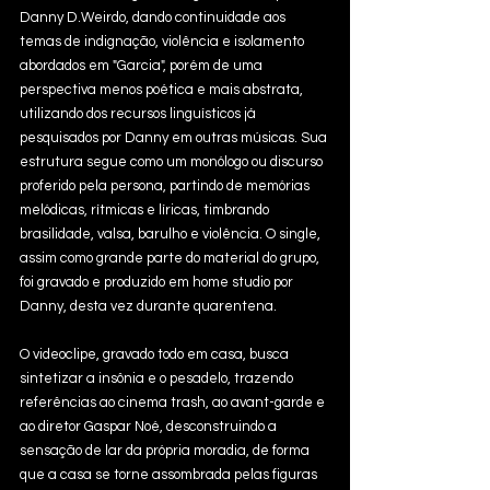
Danny D.Weirdo, dando continuidade aos 
temas de indignação, violência e isolamento 
abordados em "Garcia", porém de uma 
perspectiva menos poética e mais abstrata, 
utilizando dos recursos linguísticos já 
pesquisados por Danny em outras músicas. Sua 
estrutura segue como um monólogo ou discurso 
proferido pela persona, partindo de memórias 
melódicas, rítmicas e líricas, timbrando 
brasilidade, valsa, barulho e violência. O single, 
assim como grande parte do material do grupo, 
foi gravado e produzido em home studio por 
Danny, desta vez durante quarentena. 
O videoclipe, gravado todo em casa, busca 
sintetizar a insônia e o pesadelo, trazendo 
referências ao cinema trash, ao avant-garde e 
ao diretor Gaspar Noé, desconstruindo a 
sensação de lar da própria moradia, de forma 
que a casa se torne assombrada pelas figuras 