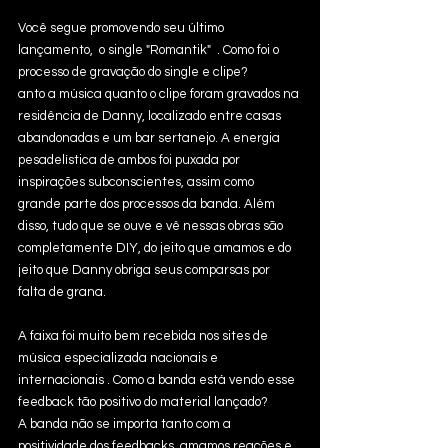
Você segue promovendo seu último 
lançamento,  o single "Romantik"  . Como foi o 
processo de gravação do single e clipe?
anto a música quanto o clipe foram gravados na 
residência de Danny, localizado entre casas 
abandonadas e um bar sertanejo. A energia 
pesadelística de ambos foi puxada por 
inspirações subconscientes, assim como 
grande parte dos processos da banda. Além 
disso, tudo que se ouve e vê nessas obras são 
completamente DIY, do jeito que amamos e do 
jeito que Danny obriga seus comparsas por 
falta de grana.
A faixa foi muito bem recebida nos sites de 
música especializada nacionais e 
internacionais . Como a banda está vendo esse 
feedback tão positivo do material lançado?
A banda não se importa tanto com a 
positividade dos feedbacks, amamos reações e 