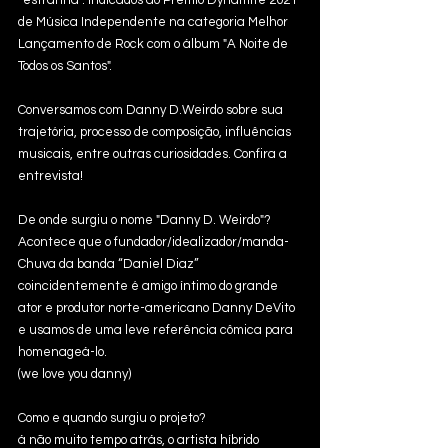
“estranha”. Indicados ao Prêmio Dynamite 2021 
de Música Independente na categoria Melhor 
Lançamento de Rock com o álbum "A Noite de 
Todos os Santos".
Conversamos com Danny D.Weirdo sobre sua 
trajetória, processo de composição, influências 
musicais, entre outras curiosidades. Confira a 
entrevista!
De onde surgiu o nome "Danny D. Weirdo"? 
Acontece que o fundador/idealizador/manda-
Chuva da banda “Daniel Diaz” 
coincidentemente é amigo íntimo do grande 
ator e produtor norte-americano Danny DeVito 
e usamos de uma leve referência cômica para 
homenageá-lo.
(we love you danny)
Como e quando surgiu o projeto?
á não muito tempo atrás, o artista híbrido 