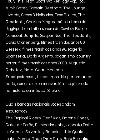
Four, This Heat, Scott Walker, Iggy Pop, Tool, 
Almir Sater, Captain Beefhart, The Lounge 
Lizards, Secos & Molhados, Foxx Bodies, The 
Residents, Charles Mingus, música tema da 
Jigglypuff e a trilha sonora de Cowboy Bebop
No visual: Junji Ito, Gaspar Noé, The Residents, 
David Cronenberg, filmes trash dos anos 80, 
Berserk, filmes trash dos anos 90, Rogério 
Sganzerla, Dario Argento, paganismo, country 
horror, filmes trash dos anos 2000, Augustin 
Rebetez, Metal Gear, Meninas 
Superpoderosas, filmes trash. Na performance: 
nada, somos a coisa mais autêntica já criada 
na história da música. Slipknot.
Quais bandas nacionais vocês andam 
escutando?
The Tropical Riders, Deaf Kids, Barone Chess, 
Ratos de Porão, Eliminadorzinho, Jonnata Doll e 
os Garotos Solventes, Balbela, Little Quake, 
Isabel Aurora, Thee Dirty Rats, Bufo Borealis, 