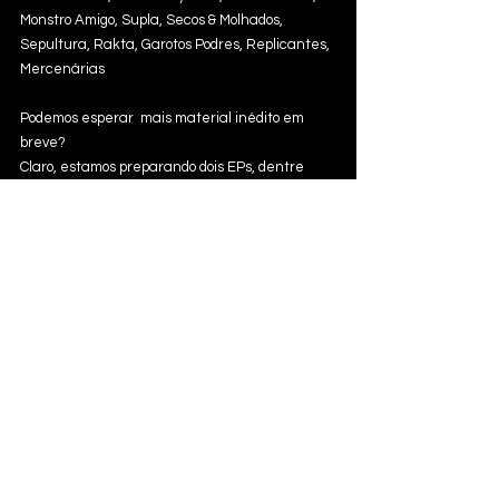
Monstro Amigo, Supla, Secos & Molhados, 
Sepultura, Rakta, Garotos Podres, Replicantes, 
Mercenárias
Podemos esperar  mais material inédito em 
breve?
Claro, estamos preparando dois EPs, dentre 
eles o volume 2 da nossa série esporádica 
“Pestes”, e um álbum que virá acompanhado de 
um híbrido entre teatro performativo e show 
(dentro da nossa verba: um botão e uma 
barata).
Como vocês veem o impacto da pandemia e do 
desgoverno brasileiro em relação à cultura 
nacional?
O governo bolsonarista é fascista, ponto. Todos 
os impactos que sentimos são planejados e 
calculados por uma família de genocida e seus 
pequenos lacaios desprovidos de qualquer 