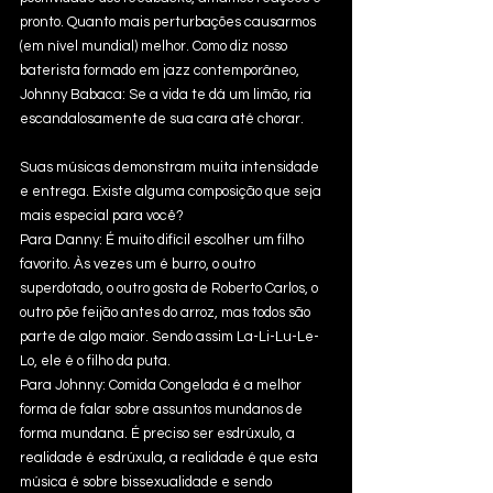
pronto. Quanto mais perturbações causarmos 
(em nível mundial) melhor. Como diz nosso 
baterista formado em jazz contemporâneo, 
Johnny Babaca: Se a vida te dá um limão, ria 
escandalosamente de sua cara até chorar.
Suas músicas demonstram muita intensidade 
e entrega. Existe alguma composição que seja 
mais especial para você? 
Para Danny: É muito difícil escolher um filho 
favorito. Às vezes um é burro, o outro 
superdotado, o outro gosta de Roberto Carlos, o 
outro põe feijão antes do arroz, mas todos são 
parte de algo maior. Sendo assim La-Li-Lu-Le-
Lo, ele é o filho da puta.
Para Johnny: Comida Congelada é a melhor 
forma de falar sobre assuntos mundanos de 
forma mundana. É preciso ser esdrúxulo, a 
realidade é esdrúxula, a realidade é que esta 
música é sobre bissexualidade e sendo 