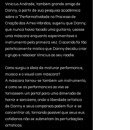
Vinícius Andrade, também grande amigo de 
Danny, a partir de sua pesquisa acadêmica 
sobre a “Performatividade no Processo de 
Criação das Artes Híbridas, sugeriu que Danny, 
que nunca havia tocado uma guitarra, usasse 
uma máscara enquanto experimentava o 
instrumento pela primeira vez. O ocorrido foi tão 
pateticamente místico que Danny decidiu criar 
o grupo e rebaixar Vinícius ao seu roadie.
Como surgiu a ideia de misturar performance, 
música e o visual com máscara?
A máscara tornou-se também um instrumento, 
é como se as performances ao vivo se 
tornassem um portal para uma dimensão de 
horror e sarcasmo, onde a liberdade artística 
de Danny e seus comparsas podem fluir e se 
concentrar ali, tornando possível que seus eus 
cotidianos não se submetam às perturbações 
artísticas.