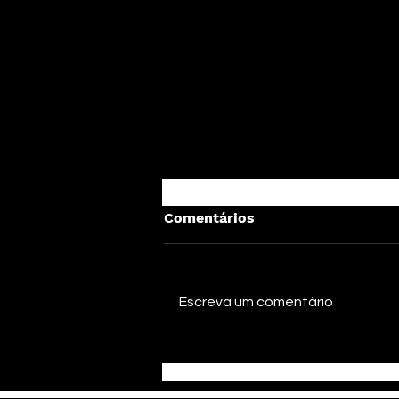
Comentários
Escreva um comentário
Agonia lança o novo single
"Rocha Eterna" e reafirma
sua identidade no