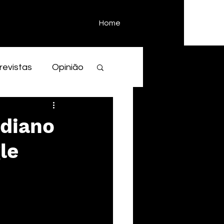
Home
revistas
Opinião
idiano
le