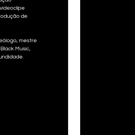
ideoclipe 
produção de 
teólogo, mestre 
Black Music, 
fundidade.