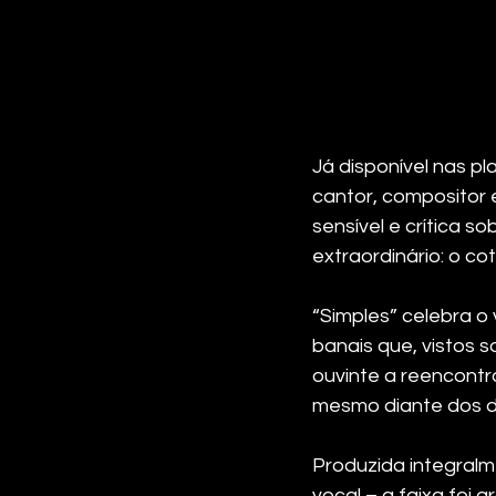
Já disponível nas p
cantor, compositor 
sensível e crítica s
extraordinário: o cot
“Simples” celebra 
banais que, vistos 
ouvinte a reencontra
mesmo diante dos de
Produzida integralm
vocal – a faixa foi