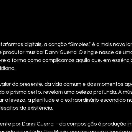
lataformas digitais, a canção “Simples” é o mais novo 
e produtor musical Danni Guerra. O single nasce de uma
obre a forma como complicamos aquilo que, em essência,
idiano.
o valor do presente, da vida comum e dos momentos a
sob o prisma certo, revelam uma beleza profunda. A mús
r a leveza, a plenitude e o extraordinário escondido no 
safios da existência.
ente por Danni Guerra – da composição à produção in
 gravada no estúdio Top Music, com mixagem e masteriz