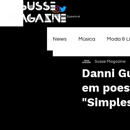
Por Sylvia Süssekind
News
Música
Moda & Li
Susse Magazine
Danni Gu
em poes
"Simple