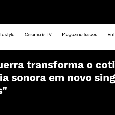
festyle
Cinema & TV
Magazine Issues
Ent
erra transforma o cot
ia sonora em novo sing
s"