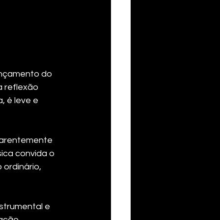
lançamento do 
 reflexão 
 é leve e 
parentemente 
ica convida o 
ordinário, 
strumental e 
ação 